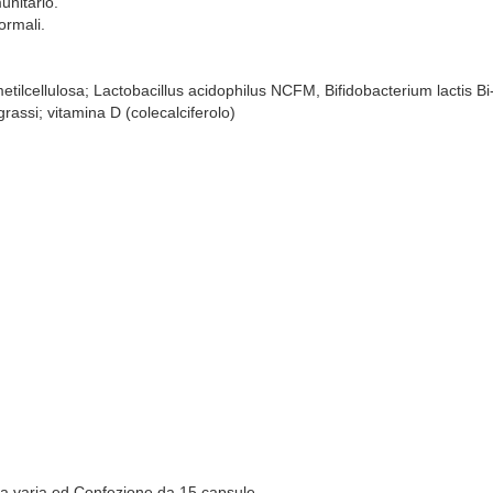
unitario.
ormali.
lmetilcellulosa; Lactobacillus acidophilus NCFM, Bifidobacterium lactis Bi
rassi; vitamina D (colecalciferolo)
ieta varia ed Confezione da 15 capsule.