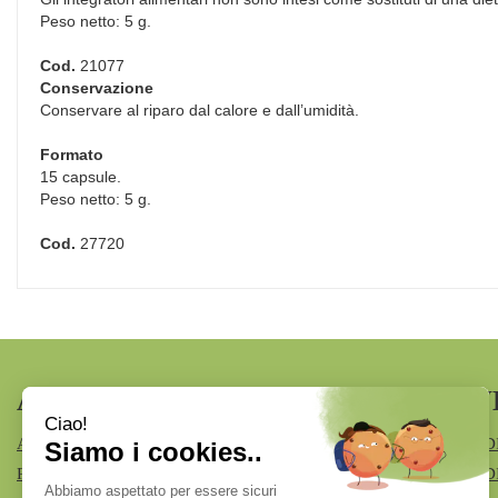
Peso netto: 5 g.
Cod.
21077
Conservazione
Conservare al riparo dal calore e dall’umidità.
Formato
15 capsule.
Peso netto: 5 g.
Cod.
27720
AREA UTENTE
LINK V
ACCEDI
MODALITÀ D
REGISTRATI
MODALITÀ DI