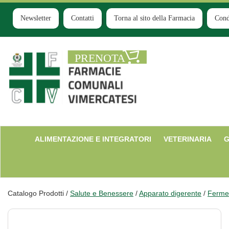
Passa
al
Newsletter
Contatti
Torna al sito della Farmacia
Cond
contenuto
principale
Farmacia
Comunale
Ruginello
ALIMENTAZIONE E INTEGRATORI
VETERINARIA
G
Catalogo Prodotti /
Salute e Benessere
/
Apparato digerente
/
Ferment