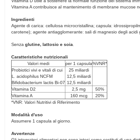
Vitamina D utile a sostenere la normale funzione del sistema imm
Vitamina A contribuisce al mantenimento di membrane mucose n
Ingredienti
Agente di carica: cellulosa microcristallina; capsula: idrossipropi
carotene); agente antiagglomerante: sali di magnesio degli acidi g
Senza
glutine, lattosio e soia
.
Caratteristiche nutrizionali
Valori medi
per 1 capsula
%VNR*
Probiotici vivi e vitali di cui
25 miliardi
L. acidophilus NCFM
12,5 miliardi
Bifidobacterium lactis Bi-07
12,5 miliardi
Vitamina D2
2,5 mg
50%
Vitamina A
160 mcg
20%
*VNR: Valori Nutritivi di Riferimento
Modalità d'uso
Assumere 1 capsula al giorno.
Avvertenze
Gli integratori alimentari non sono intesi come sostituti di una d