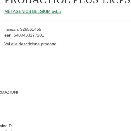
METAGENICS BELGIUM bvba
minsan: 926561465
ean: 5400433277201
Vai alla descrizione prodotto
RMAZIONI
amina D.