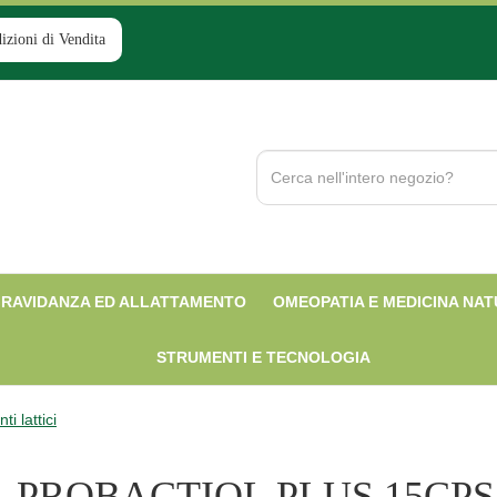
izioni di Vendita
Cerca
Prodotto
RAVIDANZA ED ALLATTAMENTO
OMEOPATIA E MEDICINA NA
STRUMENTI E TECNOLOGIA
i lattici
PROBACTIOL PLUS 15CPS