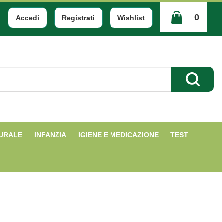
0
Accedi
Registrati
Wishlist
ARTICOLI
INSERITI
Cerca Pr
TURALE
INFANZIA
IGIENE E MEDICAZIONE
TEST