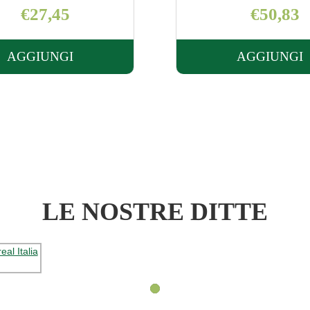
€50,83
€76,25
AGGIUNGI
AGGIUNGI
AGGIUNGI TRUSENS
AGGI
HEPA
HEPA
Z-
Z-
2000
3000
FILTRO
FILTR
1PZ AL
1PZ A
CARRELLO
CARR
LE NOSTRE DITTE