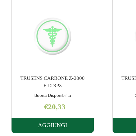
TRUSENS CARBONE Z-3000
TRUSEN
FILT3PZ
Scarsa Disponibilità
€27,45
AGGIUNGI
ENS
AGGIUNGI TRUSENS