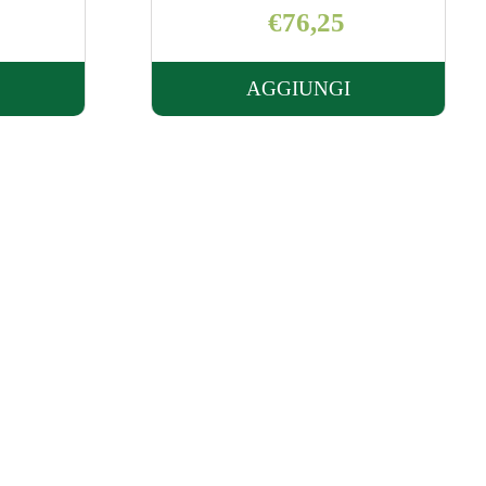
€253,15
AGGIUNGI
UNGI TRUSENS
AGGIUNGI TRUSE
PURIFICATORE
Z-
2000 AL
O
CARRELLO
L
ELLO