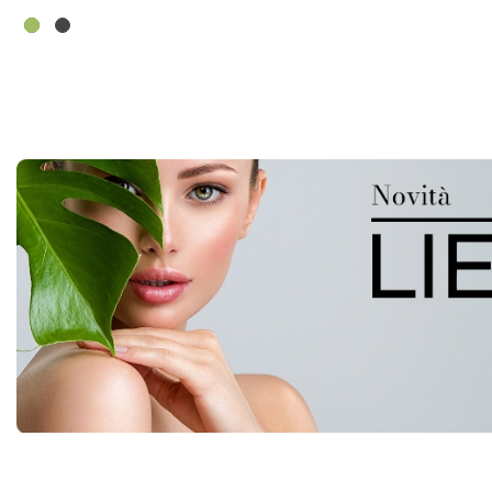
CARBONE
Z-
3000
FILT3PZ AL
CARRELLO