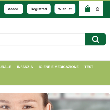
0
Accedi
Registrati
Wishlist
ARTICOLI
INSERITI
Cerca Pr
TURALE
INFANZIA
IGIENE E MEDICAZIONE
TEST