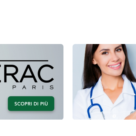
HEPA
HEPA
Z-
Z-
2000
3000
FILTRO
FILTR
1PZ AL
1PZ A
CARRELLO
CARR