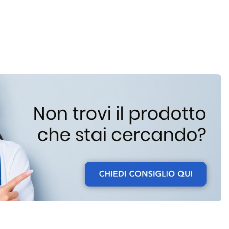
PURIFICATORE
Z-
2000 AL
O
CARRELLO
L
ELLO