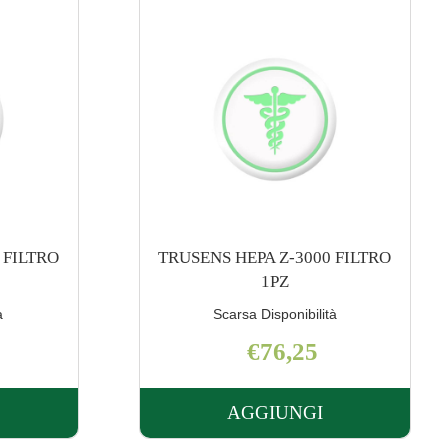
 FILTRO
TRUSENS PURIFICATORE Z-
2000
à
Buona Disponibilità
€253,15
AGGIUNGI
UNGI TRUSENS
AGGIUNGI TRUSE