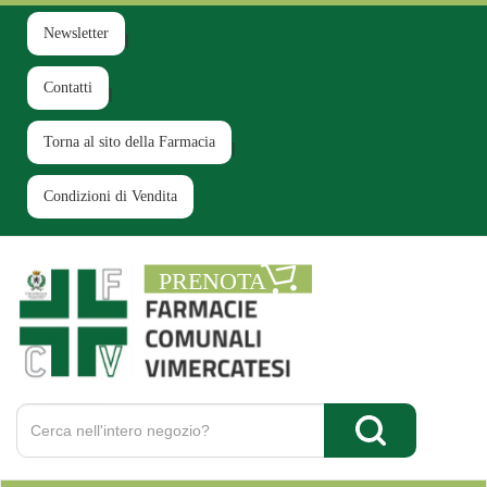
Passa
al
Newsletter
contenuto
principale
Contatti
Torna al sito della Farmacia
Condizioni di Vendita
Farmacia
Comunale
Ruginello
Cerca
Prodotto
Cerca Prodotto