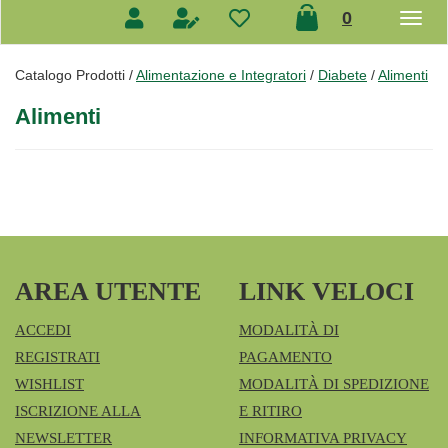
prodotti
0
inseriti
Catalogo Prodotti /
Alimentazione e Integratori
/
Diabete
/
Alimenti
Alimenti
AREA UTENTE
LINK VELOCI
ACCEDI
MODALITÀ DI
REGISTRATI
PAGAMENTO
WISHLIST
MODALITÀ DI SPEDIZIONE
ISCRIZIONE ALLA
E RITIRO
NEWSLETTER
INFORMATIVA PRIVACY