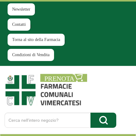
Passa
al
Newsletter
contenuto
principale
Contatti
Torna al sito della Farmacia
Condizioni di Vendita
Farmacia
Comunale
Ruginello
Cerca
Prodotto
Cerca Prodotto