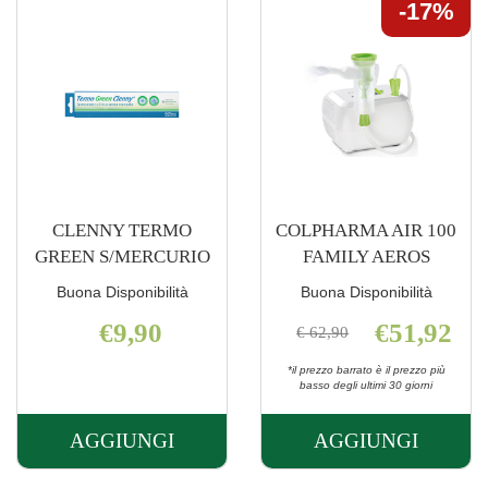
CARE
CARE
17%
4EVOL
NEBULIZ AL
IT AL
CARRELLO
CARRELLO
CLENNY TERMO
COLPHARMA AIR 100
GREEN S/MERCURIO
FAMILY AEROS
Buona Disponibilità
Buona Disponibilità
€9,90
€51,92
€ 62,90
*il prezzo barrato è il prezzo più
basso degli ultimi 30 giorni
AGGIUNGI
AGGIUNGI
AGGIUNGI CLENNY
AGGIUNGI 
TERMO
AIR