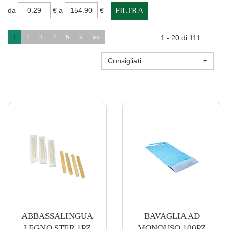
filtra
filtra
da
€
a
€
da
a
1
2
3
4
5
»
»»
1 - 20 di 111
Consigliati
ABBASSALINGUA
BAVAGLIA AD
LEGNO STER 1PZ
MONOUSO 100PZ