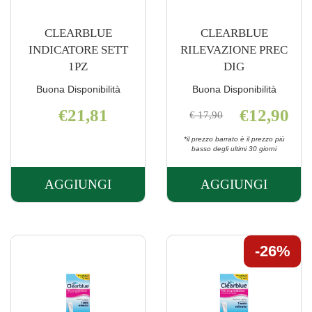
CLEARBLUE
CLEARBLUE
INDICATORE SETT
RILEVAZIONE PREC
1PZ
DIG
Buona Disponibilità
Buona Disponibilità
€21,81
€12,90
€ 17,90
*il prezzo barrato è il prezzo più
basso degli ultimi 30 giorni
AGGIUNGI
AGGIUNGI
AGGIUNGI CLEARBLUE
AGGIUNGI 
INDICATORE
RILEVAZIO
SETT
PREC
1PZ AL
DIG AL
26%
CARRELLO
CARRELLO