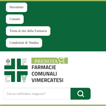
Passa
al
Newsletter
contenuto
principale
Contatti
Torna al sito della Farmacia
Condizioni di Vendita
Farmacia
Comunale
Ruginello
Cerca
Prodotto
Cerca Prodotto