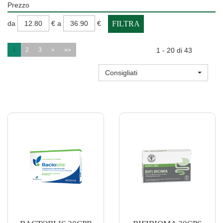
Prezzo
filtra
filtra
da
€
a
€
da
a
1
2
3
»
»»
1 - 20 di 43
Consigliati