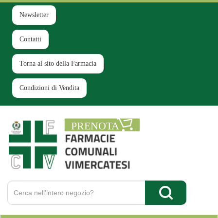
Passa
al
Newsletter
contenuto
principale
Contatti
Torna al sito della Farmacia
Condizioni di Vendita
Farmacia
Comunale
Ruginello
Cerca
Prodotto
Cerca Prodotto