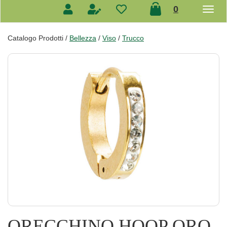
prodotti
0
inseriti
Catalogo Prodotti /
Bellezza
/
Viso
/
Trucco
ORECCHINO HOOP ORO