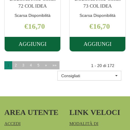
72 COL IDEA
73 COL IDEA
Scarsa Disponibilità
Scarsa Disponibilità
€16,70
€16,70
AGGIUNGI
AGGIUNGI
AGGIUNGI DOLOMIA
AGGIUNGI 
MU
MU
CORR
CORR
1
2
3
4
5
»
»»
1 - 20 di 172
72
73
Consigliati
COL
COL
IDEA AL
IDEA AL
CARRELLO
CARRELLO
AREA UTENTE
LINK VELOCI
ACCEDI
MODALITÀ DI