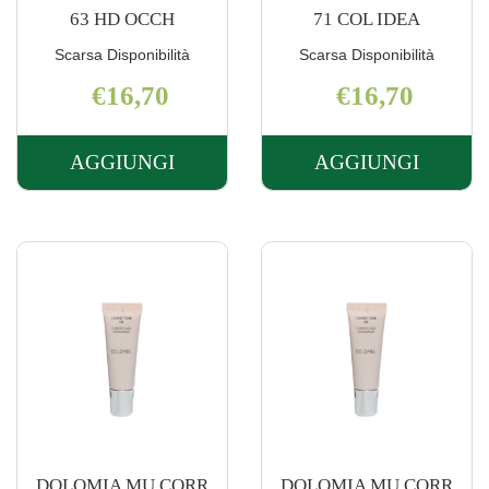
63 HD OCCH
71 COL IDEA
Scarsa Disponibilità
Scarsa Disponibilità
€16,70
€16,70
AGGIUNGI
AGGIUNGI
AGGIUNGI DOLOMIA
AGGIUNGI 
MU
MU
CORR
CORR
63
71
HD
COL
OCCH AL
IDEA AL
CARRELLO
CARRELLO
DOLOMIA MU CORR
DOLOMIA MU CORR