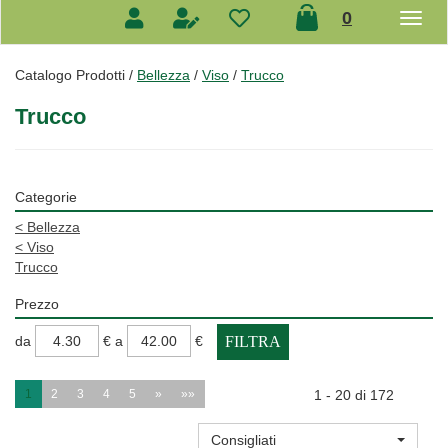
prodotti
0
inseriti
Catalogo Prodotti /
Bellezza
/
Viso
/
Trucco
Trucco
Categorie
<
Bellezza
<
Viso
Trucco
Prezzo
filtra
filtra
da
€
a
€
da
a
1
2
3
4
5
»
»»
1 - 20 di 172
Consigliati