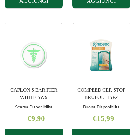
AGGIUNGI
AGGIUNGI
AGGIUNGI CAFLON
AGGIUNGI 
S
S
EAR
EAR
PIER
PIER
24CT
TIT
SYM AL
BALL
CARRELLO
STM AL
CARRELLO
CAFLON S EAR PIER
COMPEED CER STOP
WHITE SW9
BRUFOLI 15PZ
Scarsa Disponibilità
Buona Disponibilità
€9,90
€15,99