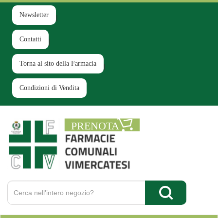
Passa
al
Newsletter
contenuto
principale
Contatti
Torna al sito della Farmacia
Condizioni di Vendita
Farmacia
Comunale
Ruginello
Cerca
Prodotto
Cerca Prodotto