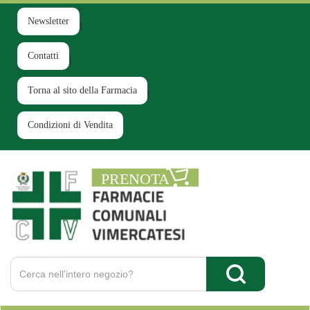
Passa
al
Newsletter
contenuto
principale
Contatti
Torna al sito della Farmacia
Condizioni di Vendita
Farmacia
Comunale
Ruginello
Cerca
Prodotto
Cerca Prodotto