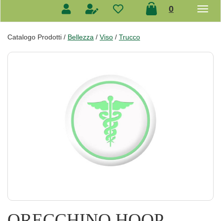
prodotti
0
inseriti
Catalogo Prodotti /
Bellezza
/
Viso
/
Trucco
ORECCHINO HOOP