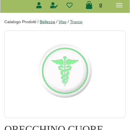
prodotti
0
inseriti
Catalogo Prodotti /
Bellezza
/
Viso
/
Trucco
ORECCHINO CUORE