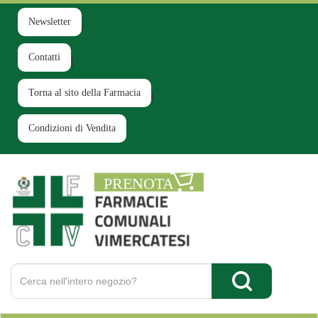
Passa
al
Newsletter
contenuto
principale
Contatti
Torna al sito della Farmacia
Condizioni di Vendita
Farmacia
Comunale
Ruginello
Cerca
Prodotto
Cerca Prodotto