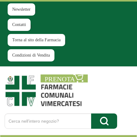
Passa
al
Newsletter
contenuto
principale
Contatti
Torna al sito della Farmacia
Condizioni di Vendita
Farmacia
Comunale
Ruginello
Cerca
Prodotto
Cerca Prodotto