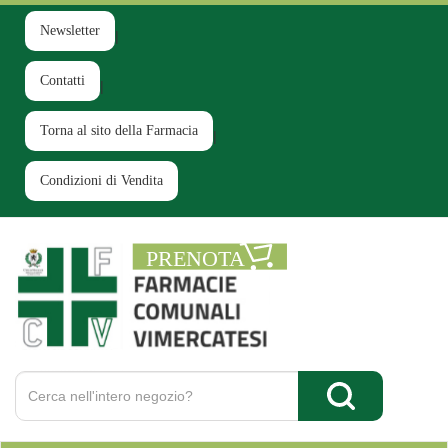
Passa
al
Newsletter
contenuto
principale
Contatti
Torna al sito della Farmacia
Condizioni di Vendita
Farmacia
Comunale
Ruginello
Cerca
Prodotto
Cerca Prodotto