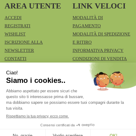
AREA UTENTE
LINK VELOCI
ACCEDI
MODALITÀ DI
REGISTRATI
PAGAMENTO
WISHLIST
MODALITÀ DI SPEDIZIONE
ISCRIZIONE ALLA
E RITIRO
NEWSLETTER
INFORMATIVA PRIVACY
CONTATTI
CONDIZIONI DI VENDITA
COOKIE POLICY
Azienda Speciale Farmacie Comunali Vimercatesi
- Don
Lualdi, 6 - Ruginello 20871 Vimercate (MB)
fcia.vimercate1@tiscali.it
|
Tel.: 039668100
| P.Iva:
02211980962 | Numero R.E.A.: Rea MB – 1545327
Powered by
Prenofa
Web Design
Fulcri srl