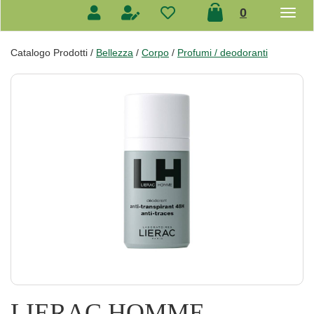
prodotti
0
inseriti
Catalogo Prodotti /
Bellezza
/
Corpo
/
Profumi / deodoranti
LIERAC HOMME