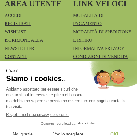
AREA UTENTE
LINK VELOCI
ACCEDI
MODALITÀ DI
REGISTRATI
PAGAMENTO
WISHLIST
MODALITÀ DI SPEDIZIONE
ISCRIZIONE ALLA
E RITIRO
NEWSLETTER
INFORMATIVA PRIVACY
CONTATTI
CONDIZIONI DI VENDITA
COOKIE POLICY
Azienda Speciale Farmacie Comunali Vimercatesi
- Don
Lualdi, 6 - Ruginello 20871 Vimercate (MB)
fcia.vimercate1@tiscali.it
|
Tel.: 039668100
| P.Iva:
02211980962 | Numero R.E.A.: Rea MB – 1545327
Powered by
Prenofa
Web Design
Fulcri srl