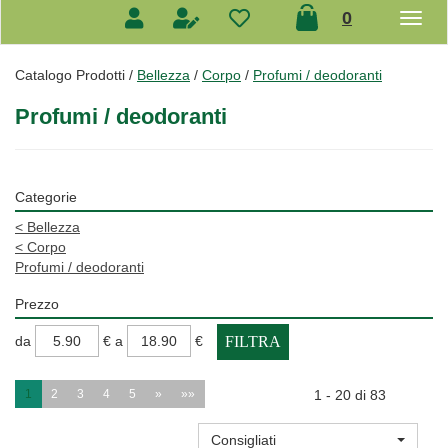
prodotti
0
inseriti
Catalogo Prodotti /
Bellezza
/
Corpo
/
Profumi / deodoranti
Profumi / deodoranti
Categorie
<
Bellezza
<
Corpo
Profumi / deodoranti
Prezzo
filtra
filtra
da
€
a
€
da
a
1
2
3
4
5
»
»»
1 - 20 di 83
Consigliati