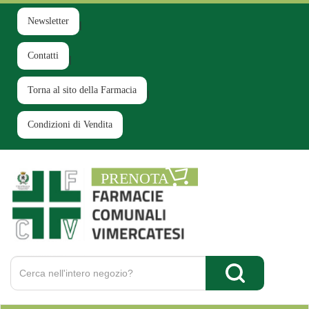
Passa
al
Newsletter
contenuto
principale
Contatti
Torna al sito della Farmacia
Condizioni di Vendita
Farmacia
Comunale
Ruginello
Cerca
Prodotto
Cerca Prodotto