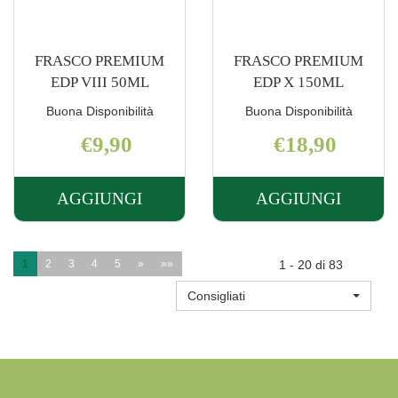
FRASCO PREMIUM
FRASCO PREMIUM
EDP VIII 50ML
EDP X 150ML
Buona Disponibilità
Buona Disponibilità
€9,90
€18,90
AGGIUNGI
AGGIUNGI
AGGIUNGI FRASCO
AGGIUNGI 
PREMIUM
PREMIUM
EDP
EDP
1
2
3
4
5
»
»»
1 - 20 di 83
VIII
X
Consigliati
50ML AL
150ML AL
CARRELLO
CARRELLO