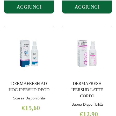
AGGIUNGI
AGGIUNGI
AGGIUNGI CERAMOL
AGGIUNGI 
IPERDEODORANTE
7
75ML AL
GIORNI
CARRELLO
CREMA
30ML AL
CARRELLO
DERMAFRESH AD
DERMAFRESH
HOC IPERSUD DEOD
IPERSUD LATTE
CORPO
Scarsa Disponibilità
Buona Disponibilità
€15,60
€12,90