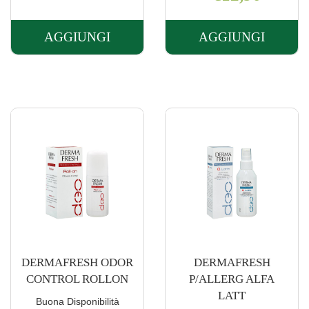
AGGIUNGI
AGGIUNGI
AGGIUNGI DERMAFRESH
AGGIUNGI 
AD
IPERSUD
HOC
LATTE
IPERSUD
CORPO AL
DEOD AL
CARRELLO
CARRELLO
DERMAFRESH ODOR
DERMAFRESH
CONTROL ROLLON
P/ALLERG ALFA
LATT
Buona Disponibilità