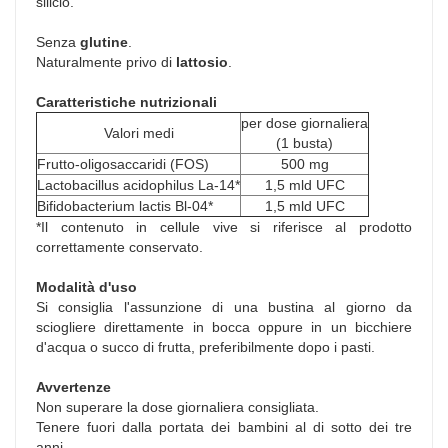
silicio.
Senza
glutine
.
Naturalmente privo di
lattosio
.
Caratteristiche nutrizionali
per dose giornaliera
Valori medi
(1 busta)
Frutto-oligosaccaridi (FOS)
500 mg
Lactobacillus acidophilus La-14*
1,5 mld UFC
Bifidobacterium lactis Bl-04*
1,5 mld UFC
*Il contenuto in cellule vive si riferisce al prodotto
correttamente conservato.
Modalità d'uso
Si consiglia l'assunzione di una bustina al giorno da
sciogliere direttamente in bocca oppure in un bicchiere
d'acqua o succo di frutta, preferibilmente dopo i pasti.
Avvertenze
Non superare la dose giornaliera consigliata.
Tenere fuori dalla portata dei bambini al di sotto dei tre
anni.