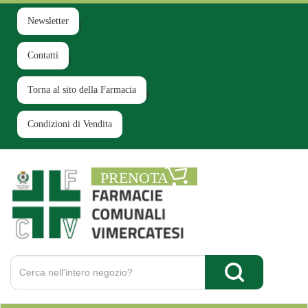
Passa
al
Newsletter
contenuto
principale
Contatti
Torna al sito della Farmacia
Condizioni di Vendita
Farmacia
Comunale
Ruginello
Cerca
Prodotto
Cerca Prodotto