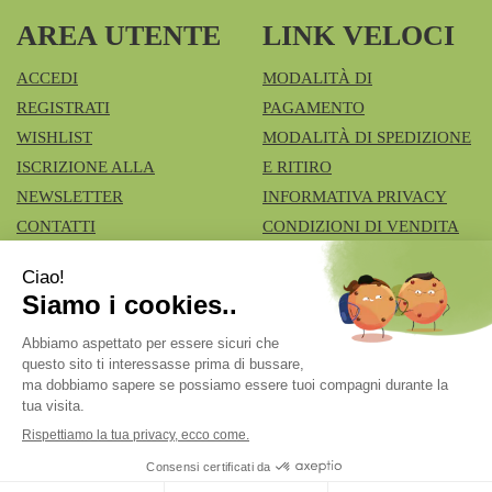
AREA UTENTE
LINK VELOCI
ACCEDI
MODALITÀ DI
REGISTRATI
PAGAMENTO
WISHLIST
MODALITÀ DI SPEDIZIONE
ISCRIZIONE ALLA
E RITIRO
NEWSLETTER
INFORMATIVA PRIVACY
CONTATTI
CONDIZIONI DI VENDITA
COOKIE POLICY
Azienda Speciale Farmacie Comunali Vimercatesi
- Don
Lualdi, 6 - Ruginello 20871 Vimercate (MB)
fcia.vimercate1@tiscali.it
|
Tel.: 039668100
| P.Iva:
02211980962 | Numero R.E.A.: Rea MB – 1545327
Powered by
Prenofa