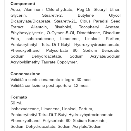
Componenti
Aqua, Aluminum Chlorohydrate, Ppg-15 Stearyl Ether,
Glycerin, Steareth-2, Butylene Glycol
Dicaprylate/Dicaprate, Steareth-21, Citrus Paradisi Seed
Extract, Allantoin, Bisabolol, Tocopheryl Acetate,
Ethylhexylglycerin, O-Cymen-5-Ol, Dimethicone, Disodium
Edta, Isohexadecane, Limonene, Linalool, Parfum,
Pentaerythrityl Tetra-Di-T-Butyl Hydroxyhydrocinnamate,
Phenoxyethanol, Polysorbate 80, Sodium Benzoate,
Sodium Dehydroacetate, Sodium Acrylate/Sodium
Acryloyldimethyl Taurate Copolymer.
Conservazione
Validità a confezionamento integro: 30 mesi.
Validità confezione post-apertura: 12 mesi.
Formato
50 ml.
Isohexadecane, Limonene, Linalool, Parfum,
Pentaerythrityl Tetra-Di-T-Butyl Hydroxyhydrocinnamate,
Phenoxyethanol, Polysorbate 80, Sodium Benzoate,
Sodium Dehydroacetate, Sodium Acrylate/Sodium