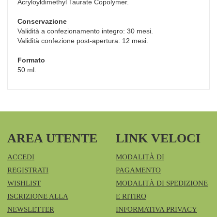
Acryloyldimethyl Taurate Copolymer.
Conservazione
Validità a confezionamento integro: 30 mesi.
Validità confezione post-apertura: 12 mesi.
Formato
50 ml.
AREA UTENTE
LINK VELOCI
ACCEDI
MODALITÀ DI
REGISTRATI
PAGAMENTO
WISHLIST
MODALITÀ DI SPEDIZIONE
ISCRIZIONE ALLA
E RITIRO
NEWSLETTER
INFORMATIVA PRIVACY