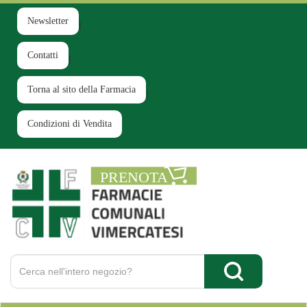
Passa
al
Newsletter
contenuto
principale
Contatti
Torna al sito della Farmacia
Condizioni di Vendita
Farmacia
Comunale
Ruginello
Cerca
Prodotto
Cerca Prodotto