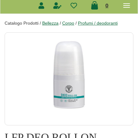
prodotti
0
inseriti
Catalogo Prodotti /
Bellezza
/
Corpo
/
Profumi / deodoranti
LFP DEO ROLLON