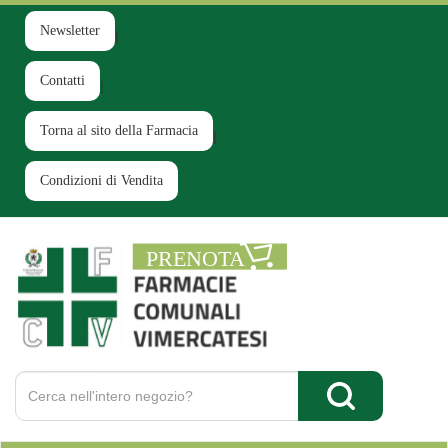
Passa
al
Newsletter
contenuto
principale
Contatti
Torna al sito della Farmacia
Condizioni di Vendita
Farmacia
Comunale
Ruginello
Cerca
Prodotto
Cerca Prodotto