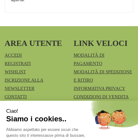
AREA UTENTE
LINK VELOCI
ACCEDI
MODALITÀ DI
REGISTRATI
PAGAMENTO
WISHLIST
MODALITÀ DI SPEDIZIONE
ISCRIZIONE ALLA
E RITIRO
NEWSLETTER
INFORMATIVA PRIVACY
CONTATTI
CONDIZIONI DI VENDITA
COOKIE POLICY
Azienda Speciale Farmacie Comunali Vimercatesi
- Don
Lualdi, 6 - Ruginello 20871 Vimercate (MB)