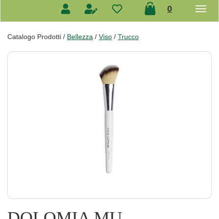
prodotti
0
inseriti
Catalogo Prodotti /
Bellezza
/
Viso
/
Trucco
DOLOMIA MU