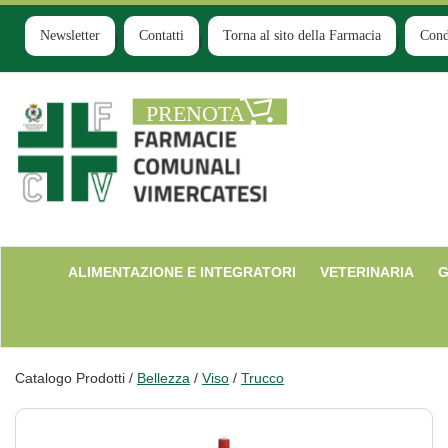
Passa
al
Newsletter
Contatti
Torna al sito della Farmacia
Cond
contenuto
principale
Farmacia
Comunale
Ruginello
ALIMENTAZIONE E INTEGRATORI
VETERINARIA
G
Catalogo Prodotti /
Bellezza
/
Viso
/
Trucco