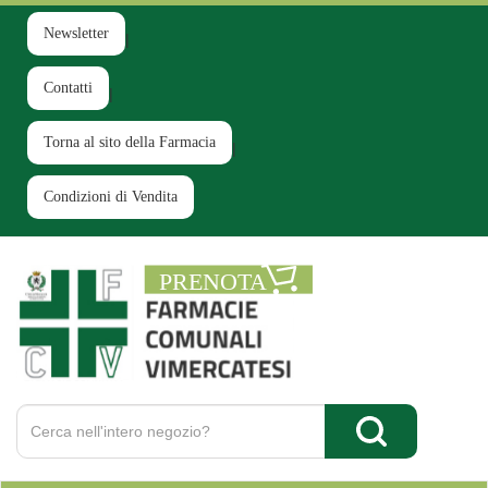
Passa
al
Newsletter
contenuto
principale
Contatti
Torna al sito della Farmacia
Condizioni di Vendita
Farmacia
Comunale
Ruginello
Cerca
Prodotto
Cerca Prodotto