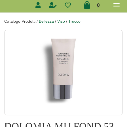
prodotti
0
inseriti
Catalogo Prodotti /
Bellezza
/
Viso
/
Trucco
DOLOMIA MU FOND 53