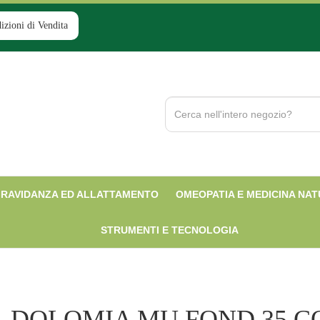
izioni di Vendita
Cerca
Prodotto
RAVIDANZA ED ALLATTAMENTO
OMEOPATIA E MEDICINA NA
STRUMENTI E TECNOLOGIA
DOLOMIA MU FOND 35 C