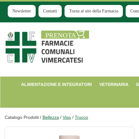
Passa
al
Newsletter
Contatti
Torna al sito della Farmacia
Cond
contenuto
principale
Farmacia
Comunale
Ruginello
ALIMENTAZIONE E INTEGRATORI
VETERINARIA
G
Catalogo Prodotti /
Bellezza
/
Viso
/
Trucco