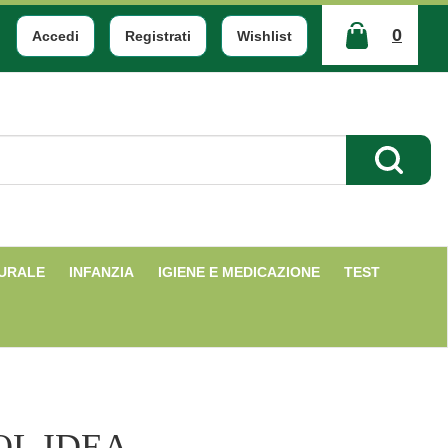
0
Accedi
Registrati
Wishlist
ARTICOLI
INSERITI
Cerca Pr
TURALE
INFANZIA
IGIENE E MEDICAZIONE
TEST
OL IDEA