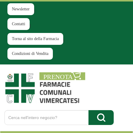
Passa
al
Newsletter
contenuto
principale
Contatti
Torna al sito della Farmacia
Condizioni di Vendita
Farmacia
Comunale
Ruginello
Cerca
Prodotto
Cerca Prodotto