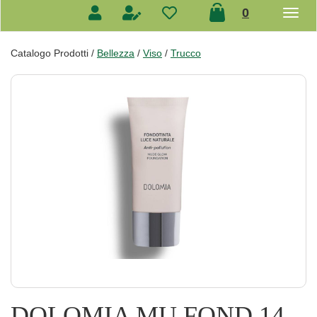
prodotti
0
inseriti
Catalogo Prodotti /
Bellezza
/
Viso
/
Trucco
DOLOMIA MU FOND 14