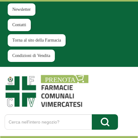
Passa
al
Newsletter
contenuto
principale
Contatti
Torna al sito della Farmacia
Condizioni di Vendita
Farmacia
Comunale
Ruginello
Cerca
Prodotto
Cerca Prodotto