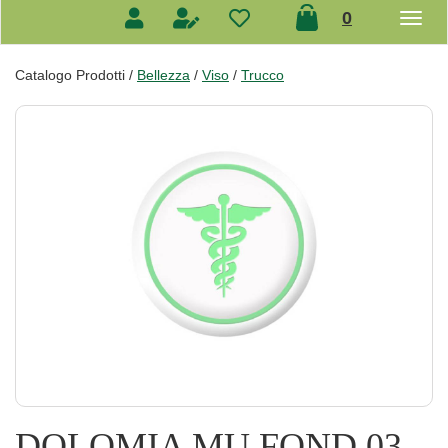
prodotti
0
inseriti
Catalogo Prodotti /
Bellezza
/
Viso
/
Trucco
DOLOMIA MU FOND 03