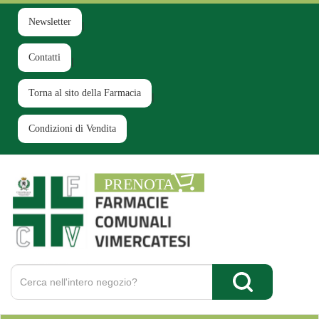
Passa
al
Newsletter
contenuto
principale
Contatti
Torna al sito della Farmacia
Condizioni di Vendita
Farmacia
Comunale
Ruginello
Cerca
Prodotto
Cerca Prodotto