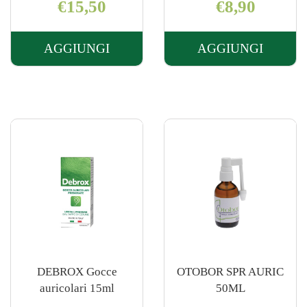
€15,50
€8,90
AGGIUNGI
AGGIUNGI
AGGIUNGI CALMOR
AGGIUNGI 
TAPPO
CONO
ANTIS
AURICOLA
20PZ
2PZ AL
22043 AL
CARRELLO
CARRELLO
DEBROX Gocce
OTOBOR SPR AURIC
auricolari 15ml
50ML