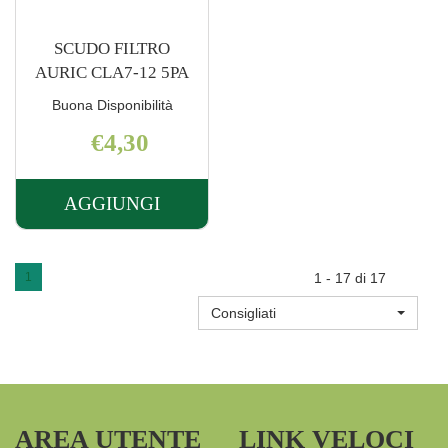
SCUDO FILTRO
AURIC CLA7-12 5PA
Buona Disponibilità
€4,30
AGGIUNGI
AGGIUNGI SCUDO
FILTRO
AURIC
1
1 - 17 di 17
CLA7-
Consigliati
12
5PA AL
CARRELLO
AREA UTENTE
LINK VELOCI