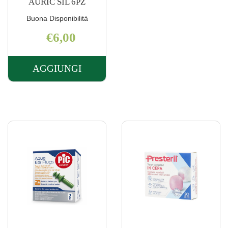
AURIC SIL 6PZ
Buona Disponibilità
€6,00
AGGIUNGI
AGGIUNGI PIC
SPORT
TAPPO
AURIC
SIL
6PZ AL
CARRELLO