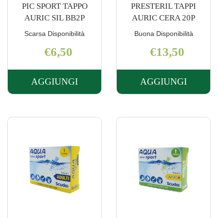
PIC SPORT TAPPO
PRESTERIL TAPPI
AURIC SIL BB2P
AURIC CERA 20P
Scarsa Disponibilità
Buona Disponibilità
€6,50
€13,50
AGGIUNGI
AGGIUNGI
AGGIUNGI PIC
AGGIUNGI 
SPORT
TAPPI
TAPPO
AURIC
AURIC
CERA
SIL
20P AL
BB2P AL
CARRELLO
CARRELLO