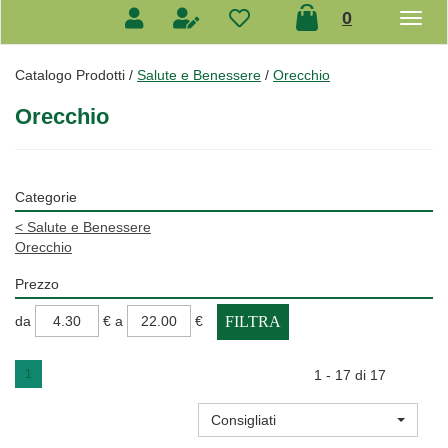
prodotti
0
inseriti
Catalogo Prodotti /
Salute e Benessere
/
Orecchio
Orecchio
Categorie
<
Salute e Benessere
Orecchio
Prezzo
filtra
filtra
da
€
a
€
da
a
1
1 - 17 di 17
Consigliati