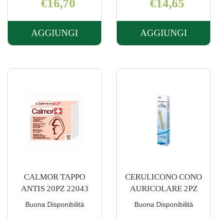
€16,70
€14,65
AGGIUNGI
AGGIUNGI
AGGIUNGI ANAURETTE
AGGIUNGI 
SPRAY
ADULT
30ML AL
IGIENE
CARRELLO
SPR50ML A
CARRELLO
CALMOR TAPPO
CERULICONO CONO
ANTIS 20PZ 22043
AURICOLARE 2PZ
Buona Disponibilità
Buona Disponibilità