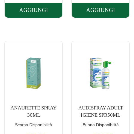
AGGIUNGI
AGGIUNGI
AGGIUNGI 3M
AGGIUNGI 
INSERTI
AUDIO
AURICOL
14BUST
EARSOFT
1,8G
FX AL
OS AL
CARRELLO
CARRELLO
ANAURETTE SPRAY
AUDISPRAY ADULT
30ML
IGIENE SPR50ML
Scarsa Disponibilità
Buona Disponibilità