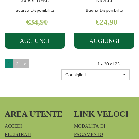
20SOFTGEL
MOLLI
Scarsa Disponibilità
Buona Disponibilità
€34,90
€24,90
AGGIUNGI
AGGIUNGI
AGGIUNGI PROSTADEP
AGGIUNGI 
FLOGO
30CPS
20SOFTGEL AL
MOLLI AL
1
2
»
1 - 20 di 23
CARRELLO
CARRELLO
Consigliati
AREA UTENTE
LINK VELOCI
ACCEDI
MODALITÀ DI
REGISTRATI
PAGAMENTO