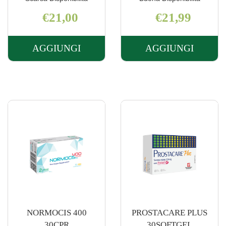
€21,00
€21,99
AGGIUNGI
AGGIUNGI
AGGIUNGI MANNOCIST-
AGGIUNGI 
D
PLUS
14BUST AL
AF
CARRELLO
15CPS AL
CARRELLO
NORMOCIS 400
PROSTACARE PLUS
30CPR
30SOFTGEL