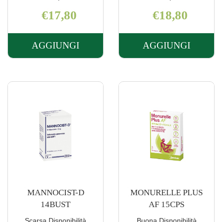
€17,80
€18,80
AGGIUNGI
AGGIUNGI
AGGIUNGI LFP
AGGIUNGI 
UROTABFAST
OVULI
RM
VAGINALI
20CPR AL
10PZ AL
CARRELLO
CARRELLO
MANNOCIST-D
MONURELLE PLUS
14BUST
AF 15CPS
Scarsa Disponibilità
Buona Disponibilità