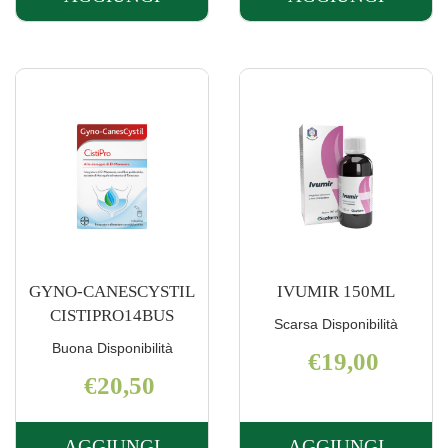
AGGIUNGI CISTIFLUX
AGGIUNGI 
PLUS
CYSTITIS
14BUST AL
RAPID+
CARRELLO
10BUST AL
CARRELLO
GYNO-CANESCYSTIL
IVUMIR 150ML
CISTIPRO14BUS
Scarsa Disponibilità
Buona Disponibilità
€19,00
€20,50
AGGIUNGI
AGGIUNGI