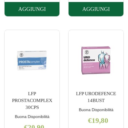
AGGIUNGI
AGGIUNGI
AGGIUNGI LFP
AGGIUNGI 
CISTINA
CISTINA
METION
METIONINA
120CPS AL
60CPS AL
CARRELLO
CARRELLO
LFP
LFP URODEFENCE
PROSTACOMPLEX
14BUST
30CPS
Buona Disponibilità
Buona Disponibilità
€19,80
€20,90