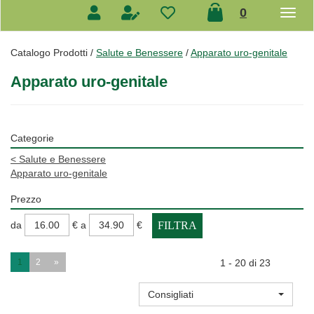
prodotti
0
inseriti
Catalogo Prodotti /
Salute e Benessere
/
Apparato uro-genitale
Apparato uro-genitale
Categorie
<
Salute e Benessere
Apparato uro-genitale
Prezzo
filtra
filtra
da
€
a
€
da
a
1
2
»
1 - 20 di 23
Consigliati