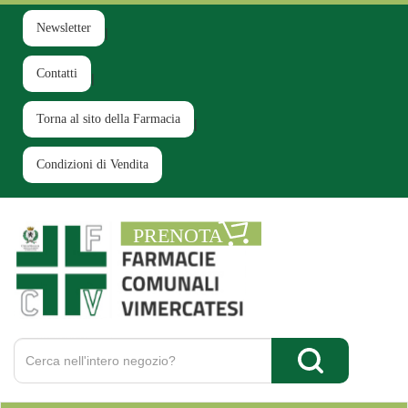
Passa
al
Newsletter
contenuto
principale
Contatti
Torna al sito della Farmacia
Condizioni di Vendita
Farmacia
Comunale
Ruginello
Cerca
Prodotto
Cerca Prodotto