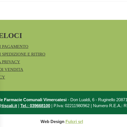
ELOCI
I PAGAMENTO
 SPEDIZIONE E RITIRO
A PRIVACY
DI VENDITA
ICY
le Farmacie Comunali Vimercatesi
- Don Lualdi, 6 - Ruginello 208
iscali.it
|
Tel.: 039668100
| P.Iva: 02211980962 | Numero R.E.A.: 
Web Design
Fulcri srl