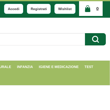
0
Accedi
Registrati
Wishlist
ARTICOLI
INSERITI
Cerca Pr
TURALE
INFANZIA
IGIENE E MEDICAZIONE
TEST