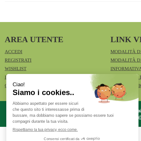
AREA UTENTE
LINK V
ACCEDI
MODALITÀ D
REGISTRATI
MODALITÀ DI
WISHLIST
INFORMATIV
ISCRIZIONE ALLA NEWSLETTER
CONDIZIONI 
CONTATTI
COOKIE POL
Azienda Specia
fcia.vimercate1@t
Powered by
Prenofa