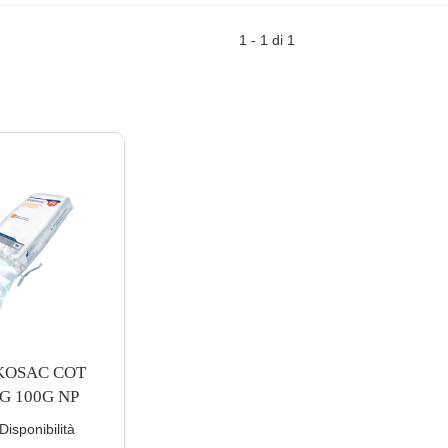
1 - 1 di 1
KOSAC COT
G 100G NP
isponibilità