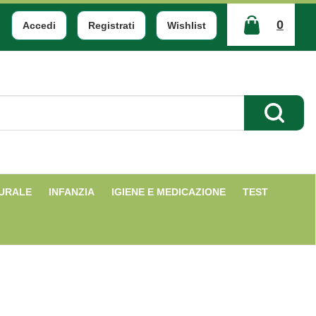
0
Accedi
Registrati
Wishlist
ARTICOLI
INSERITI
Cerca Pr
TURALE
INFANZIA
IGIENE E MEDICAZIONE
TEST