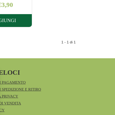
€3,90
GIUNGI
AGGIUNGI PIC
REKOSAC
COT
1 - 1 di 1
ZIGZAG
100G
NP AL
CARRELLO
ELOCI
I PAGAMENTO
 SPEDIZIONE E RITIRO
A PRIVACY
DI VENDITA
ICY