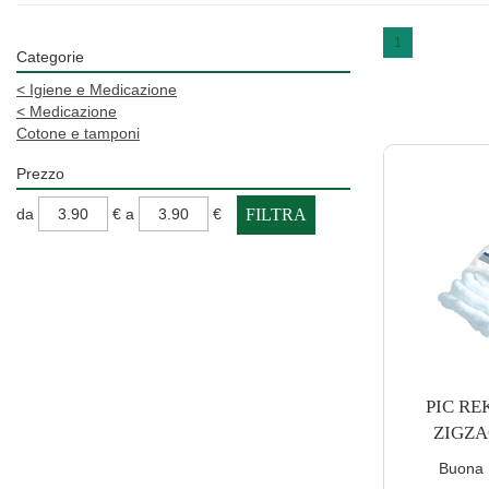
1
Categorie
<
Igiene e Medicazione
<
Medicazione
Cotone e tamponi
Prezzo
filtra
filtra
da
€
a
€
da
a
PIC RE
ZIGZA
Buona D