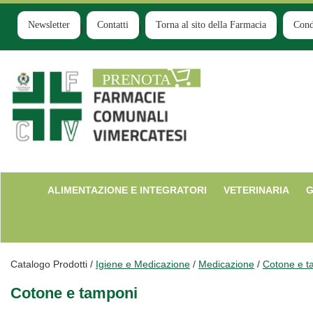
Passa
al
Newsletter
Contatti
Torna al sito della Farmacia
Cond
contenuto
principale
Farmacia
Comunale
Ruginello
ALIMENTAZIONE E INTEGRATORI
VETERINARIA
G
Catalogo Prodotti /
Igiene e Medicazione
/
Medicazione
/
Cotone e t
Cotone e tamponi