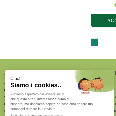
AG
1
AREA UTENTE
LINK V
ACCEDI
MODALITÀ D
REGISTRATI
MODALITÀ DI
WISHLIST
INFORMATIV
ISCRIZIONE ALLA NEWSLETTER
CONDIZIONI 
CONTATTI
COOKIE POL