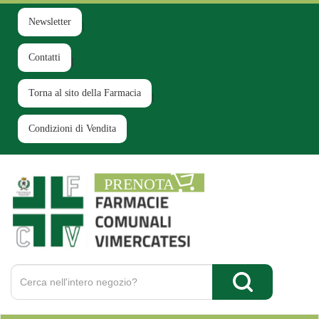
Passa
al
Newsletter
contenuto
principale
Contatti
Torna al sito della Farmacia
Condizioni di Vendita
Farmacia
Comunale
Ruginello
Cerca
Prodotto
Cerca Prodotto