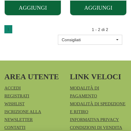
AGGIUNGI
AGGIUNGI
AGGIUNGI LFP
AGGIUNGI S
CREMA
DOPOBARB
RASATURA
7,5G AL
1
1 - 2 di 2
ALOE
CARRELLO
Consigliati
150ML AL
CARRELLO
AREA UTENTE
LINK VELOCI
ACCEDI
MODALITÀ DI
REGISTRATI
PAGAMENTO
WISHLIST
MODALITÀ DI SPEDIZIONE
ISCRIZIONE ALLA
E RITIRO
NEWSLETTER
INFORMATIVA PRIVACY
CONTATTI
CONDIZIONI DI VENDITA