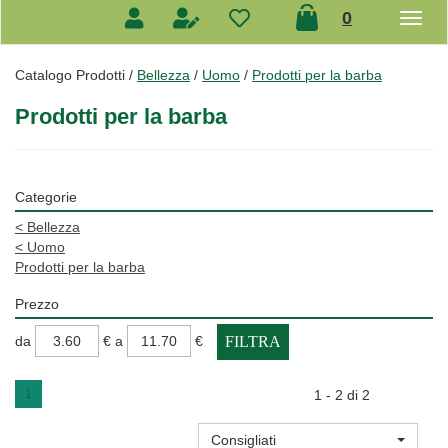
prodotti
0
inseriti
Catalogo Prodotti /
Bellezza
/
Uomo
/
Prodotti per la barba
Prodotti per la barba
Categorie
<
Bellezza
<
Uomo
Prodotti per la barba
Prezzo
filtra
filtra
da
€
a
€
da
a
1
1 - 2 di 2
Consigliati