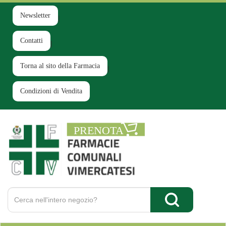
Passa
al
Newsletter
contenuto
principale
Contatti
Torna al sito della Farmacia
Condizioni di Vendita
Farmacia
Comunale
Ruginello
Cerca
Prodotto
Cerca Prodotto