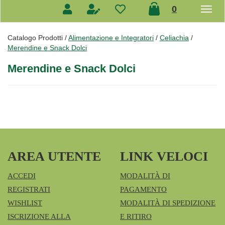
prodotti
0
inseriti
Catalogo Prodotti /
Alimentazione e Integratori
/
Celiachia
/
Merendine e Snack Dolci
Merendine e Snack Dolci
AREA UTENTE
LINK VELOCI
ACCEDI
MODALITÀ DI
REGISTRATI
PAGAMENTO
WISHLIST
MODALITÀ DI SPEDIZIONE
ISCRIZIONE ALLA
E RITIRO