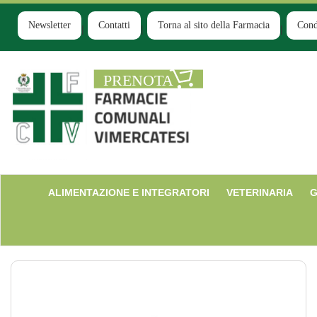
Passa
al
Newsletter
Contatti
Torna al sito della Farmacia
Cond
contenuto
principale
Farmacia
Comunale
Ruginello
ALIMENTAZIONE E INTEGRATORI
VETERINARIA
G