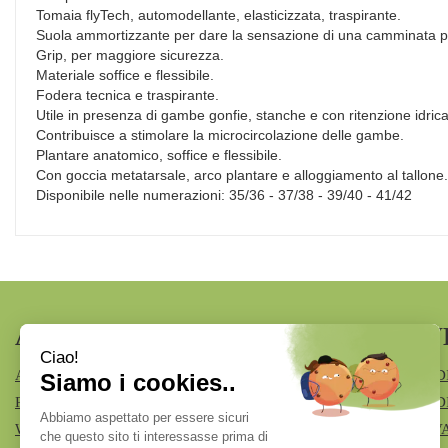
Tomaia flyTech, automodellante, elasticizzata, traspirante.
Suola ammortizzante per dare la sensazione di una camminata pi
Grip, per maggiore sicurezza.
Materiale soffice e flessibile.
Fodera tecnica e traspirante.
Utile in presenza di gambe gonfie, stanche e con ritenzione idrica
Contribuisce a stimolare la microcircolazione delle gambe.
Plantare anatomico, soffice e flessibile.
Con goccia metatarsale, arco plantare e alloggiamento al tallone.
Disponibile nelle numerazioni: 35/36 - 37/38 - 39/40 - 41/42
AREA UTENTE
LINK V
ACCEDI
MODALITÀ D
REGISTRATI
MODALITÀ DI
WISHLIST
INFORMATIV