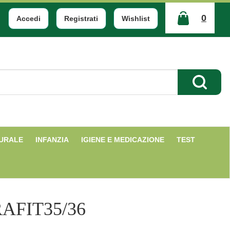
0
Accedi
Registrati
Wishlist
ARTICOLI
INSERITI
Cerca Pr
TURALE
INFANZIA
IGIENE E MEDICAZIONE
TEST
AFIT35/36