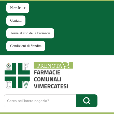
Passa
al
Newsletter
contenuto
principale
Contatti
Torna al sito della Farmacia
Condizioni di Vendita
Farmacia
Comunale
Ruginello
Cerca
Prodotto
Cerca Prodotto