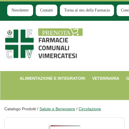
Passa
al
Newsletter
Contatti
Torna al sito della Farmacia
Cond
contenuto
principale
Farmacia
Comunale
Ruginello
ALIMENTAZIONE E INTEGRATORI
VETERINARIA
G
Catalogo Prodotti /
Salute e Benessere
/
Circolazione