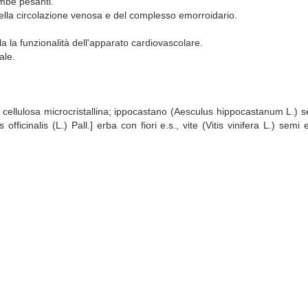
ambe pesanti.
della circolazione venosa e del complesso emorroidario.
la la funzionalità dell'apparato cardiovascolare.
ale.
a: cellulosa microcristallina; ippocastano (Aesculus hippocastanum L.) s
s officinalis (L.) Pall.] erba con fiori e.s., vite (Vitis vinifera L.) sem