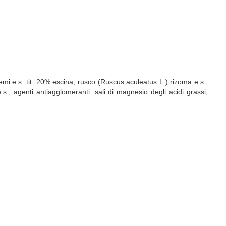
emi e.s. tit. 20% escina, rusco (Ruscus aculeatus L.) rizoma e.s.,
i e.s.; agenti antiagglomeranti: sali di magnesio degli acidi grassi,