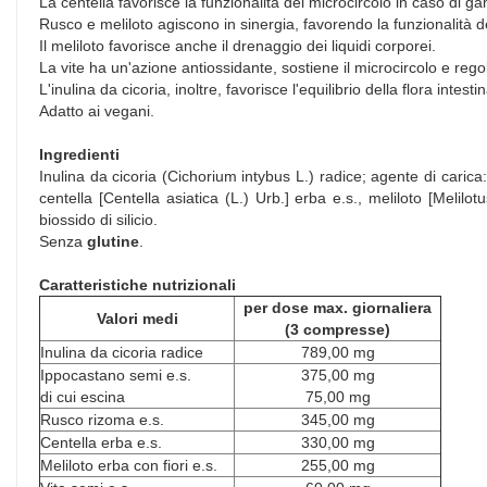
La centella favorisce la funzionalità del microcircolo in caso di g
Rusco e meliloto agiscono in sinergia, favorendo la funzionalità 
Il meliloto favorisce anche il drenaggio dei liquidi corporei.
La vite ha un'azione antiossidante, sostiene il microcircolo e rego
L'inulina da cicoria, inoltre, favorisce l'equilibrio della flora intestin
Adatto ai vegani.
Ingredienti
Inulina da cicoria (Cichorium intybus L.) radice; agente di caric
centella [Centella asiatica (L.) Urb.] erba e.s., meliloto [Melilotu
biossido di silicio.
Senza
glutine
.
Caratteristiche nutrizionali
per dose max. giornaliera
Valori medi
(3 compresse)
Inulina da cicoria radice
789,00 mg
Ippocastano semi e.s.
375,00 mg
di cui escina
75,00 mg
Rusco rizoma e.s.
345,00 mg
Centella erba e.s.
330,00 mg
Meliloto erba con fiori e.s.
255,00 mg