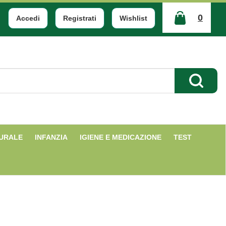
0
Accedi
Registrati
Wishlist
ARTICOLI
INSERITI
Cerca Pr
TURALE
INFANZIA
IGIENE E MEDICAZIONE
TEST