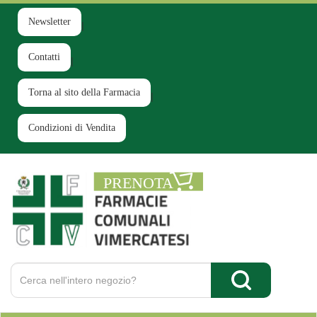
Passa
al
Newsletter
contenuto
principale
Contatti
Torna al sito della Farmacia
Condizioni di Vendita
Farmacia
Comunale
Ruginello
Cerca
Prodotto
Cerca Prodotto