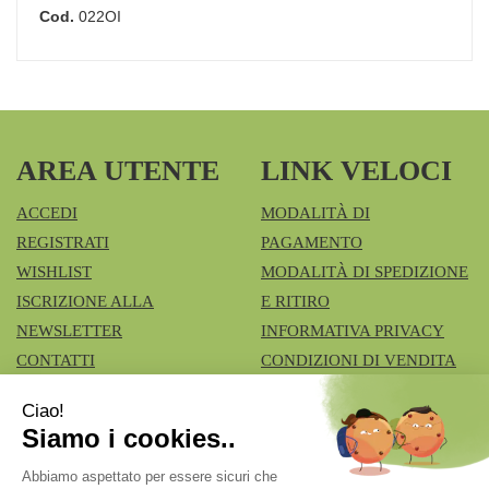
Cod.
022OI
AREA UTENTE
LINK VELOCI
ACCEDI
MODALITÀ DI
REGISTRATI
PAGAMENTO
WISHLIST
MODALITÀ DI SPEDIZIONE
ISCRIZIONE ALLA
E RITIRO
NEWSLETTER
INFORMATIVA PRIVACY
CONTATTI
CONDIZIONI DI VENDITA
COOKIE POLICY
Azienda Speciale Farmacie Comunali Vimercatesi
- Don