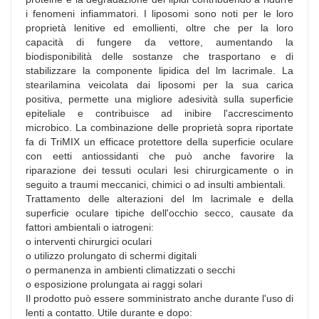
i fenomeni infiammatori. I liposomi sono noti per le loro
proprietà lenitive ed emollienti, oltre che per la loro
capacità di fungere da vettore, aumentando la
biodisponibilità delle sostanze che trasportano e di
stabilizzare la componente lipidica del lm lacrimale. La
stearilamina veicolata dai liposomi per la sua carica
positiva, permette una migliore adesività sulla superficie
epiteliale e contribuisce ad inibire l'accrescimento
microbico. La combinazione delle proprietà sopra riportate
fa di TriMIX un efficace protettore della superficie oculare
con eetti antiossidanti che può anche favorire la
riparazione dei tessuti oculari lesi chirurgicamente o in
seguito a traumi meccanici, chimici o ad insulti ambientali.
Trattamento delle alterazioni del lm lacrimale e della
superficie oculare tipiche dell'occhio secco, causate da
fattori ambientali o iatrogeni:
o interventi chirurgici oculari
o utilizzo prolungato di schermi digitali
o permanenza in ambienti climatizzati o secchi
o esposizione prolungata ai raggi solari
Il prodotto può essere somministrato anche durante l'uso di
lenti a contatto. Utile durante e dopo: