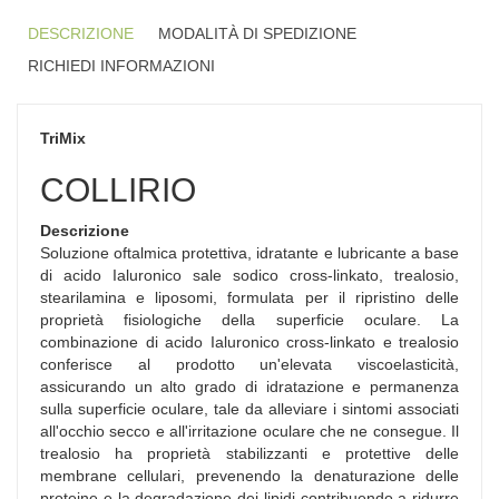
DESCRIZIONE
MODALITÀ DI SPEDIZIONE
RICHIEDI INFORMAZIONI
TriMix
COLLIRIO
Descrizione
Soluzione oftalmica protettiva, idratante e lubricante a base
di acido Ialuronico sale sodico cross-linkato, trealosio,
stearilamina e liposomi, formulata per il ripristino delle
proprietà fisiologiche della superficie oculare. La
combinazione di acido Ialuronico cross-linkato e trealosio
conferisce al prodotto un'elevata viscoelasticità,
assicurando un alto grado di idratazione e permanenza
sulla superficie oculare, tale da alleviare i sintomi associati
all'occhio secco e all'irritazione oculare che ne consegue. Il
trealosio ha proprietà stabilizzanti e protettive delle
membrane cellulari, prevenendo la denaturazione delle
proteine e la degradazione dei lipidi contribuendo a ridurre