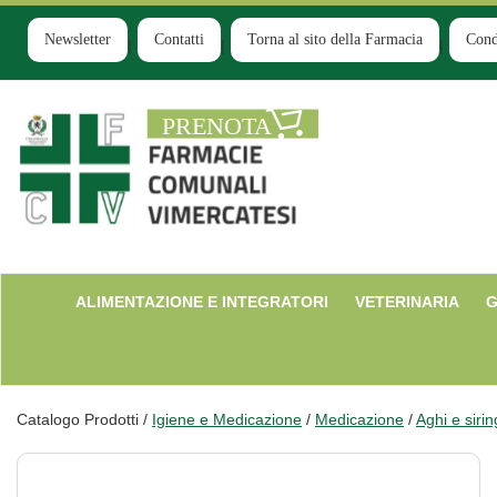
Passa
al
Newsletter
Contatti
Torna al sito della Farmacia
Cond
contenuto
principale
Farmacia
Comunale
Ruginello
ALIMENTAZIONE E INTEGRATORI
VETERINARIA
G
Catalogo Prodotti /
Igiene e Medicazione
/
Medicazione
/
Aghi e siri