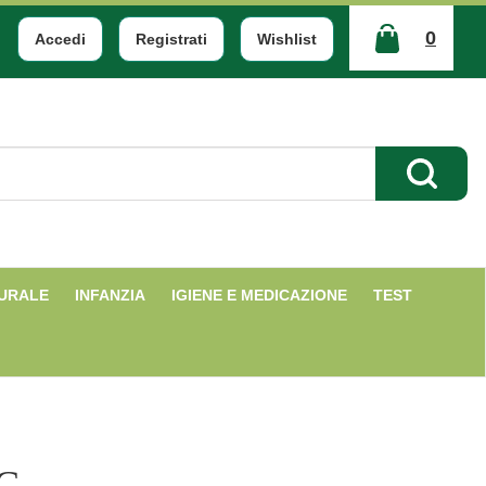
0
Accedi
Registrati
Wishlist
ARTICOLI
INSERITI
Cerca Pr
TURALE
INFANZIA
IGIENE E MEDICAZIONE
TEST
CC