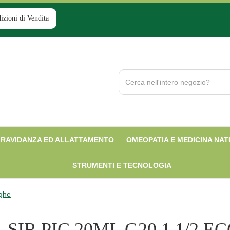
izioni di Vendita
Cerca
Prodotto
RAVIDANZA ED ALLATTAMENTO
OMEOPATIA E MEDICINA NA
STRUMENTI E TECNOLOGIA
nghe
SIR PIC 20ML G20 1 1/2 E