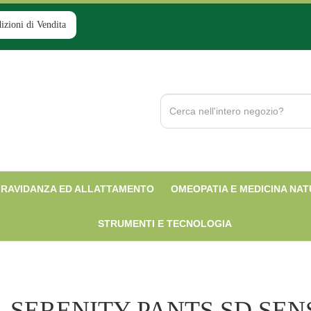
izioni di Vendita
Cerca
Prodotto
RAVIDANZA ED ALLATTAMENTO
OMEOPATIA E MEDICINA NA
STRUMENTI E TECNOLOGIA
SERENITY PANTS SD SEN