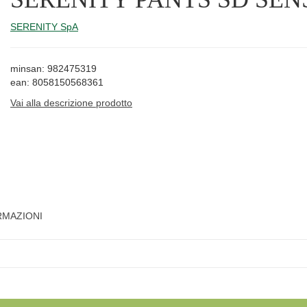
SERENITY SpA
minsan: 982475319
ean: 8058150568361
Vai alla descrizione prodotto
RMAZIONI