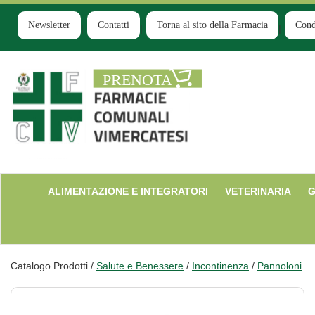
Passa
al
Newsletter
Contatti
Torna al sito della Farmacia
Cond
contenuto
principale
Farmacia
Comunale
Ruginello
ALIMENTAZIONE E INTEGRATORI
VETERINARIA
G
Catalogo Prodotti /
Salute e Benessere
/
Incontinenza
/
Pannoloni