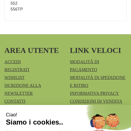
552
556TP
AREA UTENTE
LINK VELOCI
ACCEDI
MODALITÀ DI
REGISTRATI
PAGAMENTO
WISHLIST
MODALITÀ DI SPEDIZIONE
ISCRIZIONE ALLA
E RITIRO
NEWSLETTER
INFORMATIVA PRIVACY
CONTATTI
CONDIZIONI DI VENDITA
COOKIE POLICY