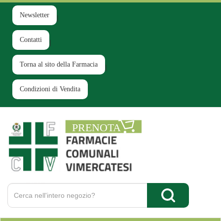
Passa
al
Newsletter
contenuto
principale
Contatti
Torna al sito della Farmacia
Condizioni di Vendita
Farmacia
Comunale
Ruginello
Cerca
Prodotto
Cerca Prodotto