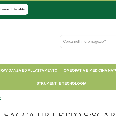
izioni di Vendita
Cerca
Prodotto
RAVIDANZA ED ALLATTAMENTO
OMEOPATIA E MEDICINA NA
STRUMENTI E TECNOLOGIA
i
SACCA UR LETTO S/SCAR