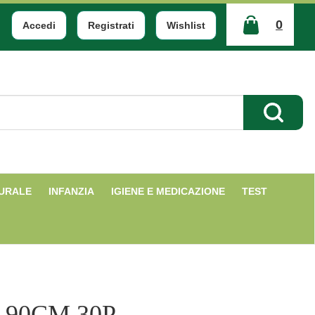
0
Accedi
Registrati
Wishlist
ARTICOLI
INSERITI
Cerca Pr
TURALE
INFANZIA
IGIENE E MEDICAZIONE
TEST
 90CM 30P