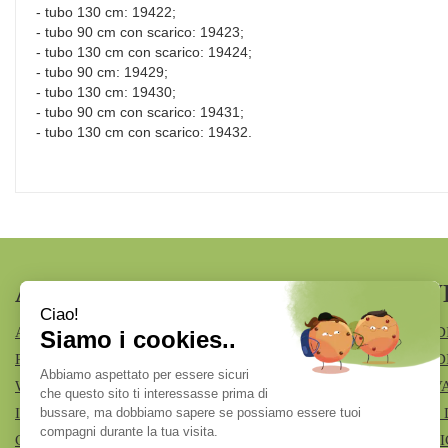
- tubo 130 cm: 19422;
- tubo 90 cm con scarico: 19423;
- tubo 130 cm con scarico: 19424;
- tubo 90 cm: 19429;
- tubo 130 cm: 19430;
- tubo 90 cm con scarico: 19431;
- tubo 130 cm con scarico: 19432.
AREA UTENTE
LINK V
ACCEDI
MODALITÀ D
REGISTRATI
MODALITÀ DI
WISHLIST
INFORMATIV
ISCRIZIONE ALLA NEWSLETTER
CONDIZIONI 
CONTATTI
COOKIE POL