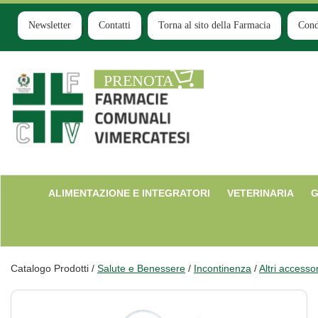
Passa
al
Newsletter
Contatti
Torna al sito della Farmacia
Cond
contenuto
principale
Farmacia
Comunale
Ruginello
ALIMENTAZIONE E INTEGRATORI
VETERINARIA
G
Catalogo Prodotti /
Salute e Benessere
/
Incontinenza
/
Altri accessor