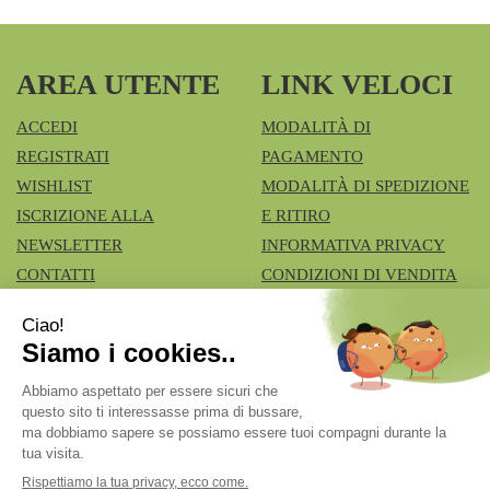
AREA UTENTE
LINK VELOCI
ACCEDI
MODALITÀ DI
REGISTRATI
PAGAMENTO
WISHLIST
MODALITÀ DI SPEDIZIONE
ISCRIZIONE ALLA
E RITIRO
NEWSLETTER
INFORMATIVA PRIVACY
CONTATTI
CONDIZIONI DI VENDITA
COOKIE POLICY
Azienda Speciale Farmacie Comunali Vimercatesi
- Don
Lualdi, 6 - Ruginello 20871 Vimercate (MB)
fcia.vimercate1@tiscali.it
|
Tel.: 039668100
| P.Iva:
02211980962 | Numero R.E.A.: Rea MB – 1545327