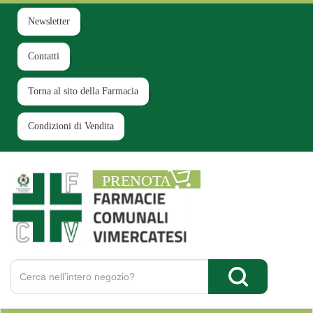
Passa
al
Newsletter
contenuto
principale
Contatti
Torna al sito della Farmacia
Condizioni di Vendita
Farmacia
Comunale
Ruginello
Cerca
Prodotto
Cerca Prodotto