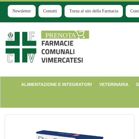
Passa
al
Newsletter
Contatti
Torna al sito della Farmacia
Cond
contenuto
principale
Farmacia
Comunale
Ruginello
ALIMENTAZIONE E INTEGRATORI
VETERINARIA
G