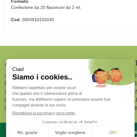
Formato
Confezione da 20 flaconcini da 2 ml.
Cod.
0003910102030
AREA UTENTE
LINK V
ACCEDI
MODALITÀ D
REGISTRATI
MODALITÀ DI
WISHLIST
INFORMATIV
ISCRIZIONE ALLA NEWSLETTER
CONDIZIONI 
CONTATTI
COOKIE POL
Azienda Specia