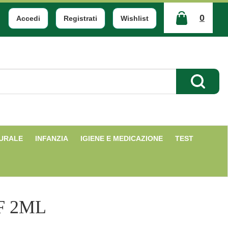
0
Accedi
Registrati
Wishlist
ARTICOLI
INSERITI
Cerca Pr
TURALE
INFANZIA
IGIENE E MEDICAZIONE
TEST
F 2ML