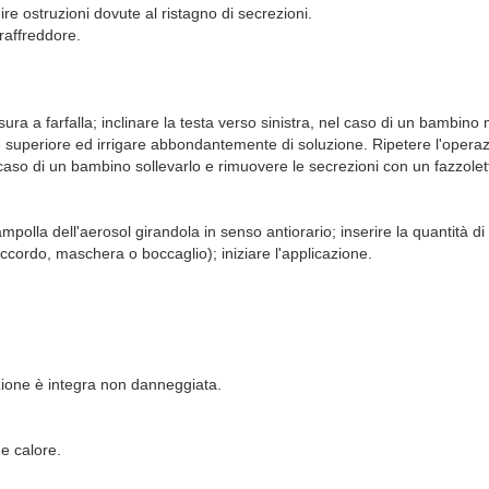
ire ostruzioni dovute al ristagno di secrezioni.
 raffreddore.
iusura a farfalla; inclinare la testa verso sinistra, nel caso di un bambi
e superiore ed irrigare abbondantemente di soluzione. Ripetere l'operaz
so di un bambino sollevarlo e rimuovere le secrezioni con un fazzoletto o
 l'ampolla dell'aerosol girandola in senso antiorario; inserire la quantità 
raccordo, maschera o boccaglio); iniziare l'applicazione.
ezione è integra non danneggiata.
 e calore.