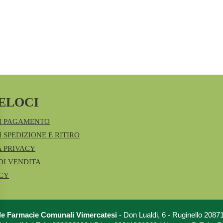
ELOCI
I PAGAMENTO
 SPEDIZIONE E RITIRO
A PRIVACY
DI VENDITA
ICY
le Farmacie Comunali Vimercatesi
- Don Lualdi, 6 - Ruginello 208