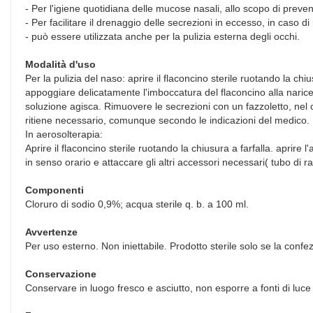
- Per l'igiene quotidiana delle mucose nasali, allo scopo di preven
- Per facilitare il drenaggio delle secrezioni in eccesso, in caso di
- può essere utilizzata anche per la pulizia esterna degli occhi.
Modalità d'uso
Per la pulizia del naso: aprire il flaconcino sterile ruotando la ch
appoggiare delicatamente l'imboccatura del flaconcino alla naric
soluzione agisca. Rimuovere le secrezioni con un fazzoletto, nel ca
ritiene necessario, comunque secondo le indicazioni del medico.
In aerosolterapia:
Aprire il flaconcino sterile ruotando la chiusura a farfalla. aprire
in senso orario e attaccare gli altri accessori necessari( tubo di 
Componenti
Cloruro di sodio 0,9%; acqua sterile q. b. a 100 ml.
Avvertenze
Per uso esterno. Non iniettabile. Prodotto sterile solo se la conf
Conservazione
Conservare in luogo fresco e asciutto, non esporre a fonti di luce