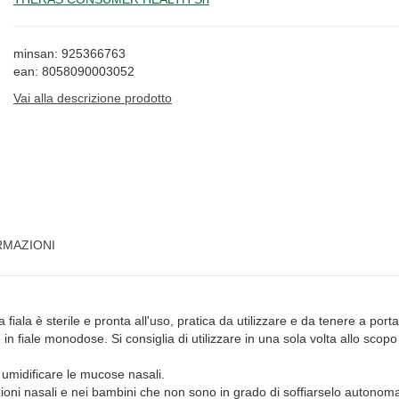
minsan: 925366763
ean: 8058090003052
Vai alla descrizione prodotto
RMAZIONI
 fiala è sterile e pronta all'uso, pratica da utilizzare e da tenere a po
n fiale monodose. Si consiglia di utilizzare in una sola volta allo scopo 
r umidificare le mucose nasali.
rezioni nasali e nei bambini che non sono in grado di soffiarselo autono