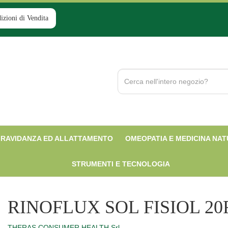
izioni di Vendita
Cerca
Prodotto
RAVIDANZA ED ALLATTAMENTO
OMEOPATIA E MEDICINA NA
STRUMENTI E TECNOLOGIA
RINOFLUX SOL FISIOL 20
THERAS CONSUMER HEALTH Srl