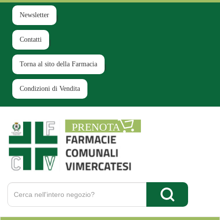
Passa
al
Newsletter
contenuto
principale
Contatti
Torna al sito della Farmacia
Condizioni di Vendita
Farmacia
Comunale
Ruginello
Cerca
Prodotto
Cerca Prodotto