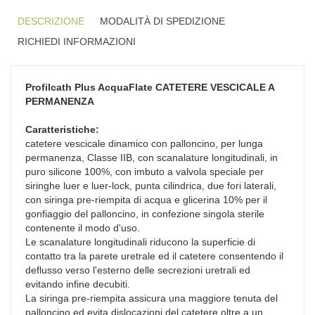
DESCRIZIONE
MODALITÀ DI SPEDIZIONE
RICHIEDI INFORMAZIONI
Profilcath Plus AcquaFlate
CATETERE VESCICALE A
PERMANENZA
Caratteristiche:
catetere vescicale dinamico con palloncino, per lunga
permanenza, Classe IIB, con scanalature longitudinali, in
puro silicone 100%, con imbuto a valvola speciale per
siringhe luer e luer-lock, punta cilindrica, due fori laterali,
con siringa pre-riempita di acqua e glicerina 10% per il
gonfiaggio del palloncino, in confezione singola sterile
contenente il modo d'uso.
Le scanalature longitudinali riducono la superficie di
contatto tra la parete uretrale ed il catetere consentendo il
deflusso verso l'esterno delle secrezioni uretrali ed
evitando infine decubiti.
La siringa pre-riempita assicura una maggiore tenuta del
palloncino ed evita dislocazioni del catetere oltre a un