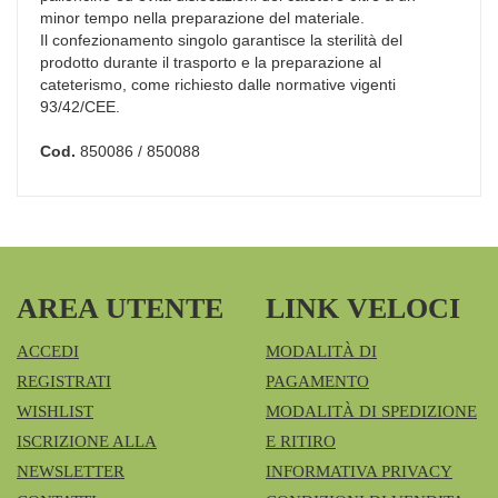
minor tempo nella preparazione del materiale.
Il confezionamento singolo garantisce la sterilità del
prodotto durante il trasporto e la preparazione al
cateterismo, come richiesto dalle normative vigenti
93/42/CEE.
Cod.
850086 / 850088
AREA UTENTE
LINK VELOCI
ACCEDI
MODALITÀ DI
REGISTRATI
PAGAMENTO
WISHLIST
MODALITÀ DI SPEDIZIONE
ISCRIZIONE ALLA
E RITIRO
NEWSLETTER
INFORMATIVA PRIVACY