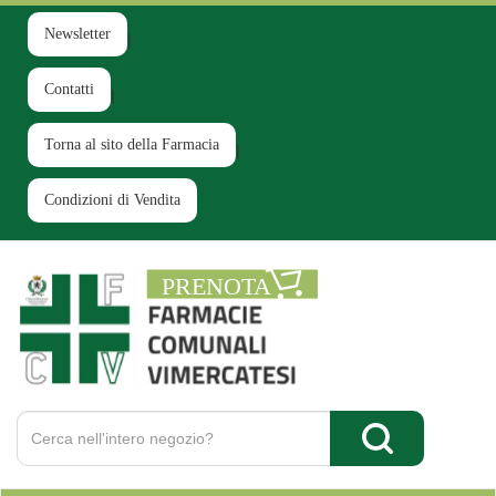
Passa
al
Newsletter
contenuto
principale
Contatti
Torna al sito della Farmacia
Condizioni di Vendita
Farmacia
Comunale
Ruginello
Cerca
Prodotto
Cerca Prodotto