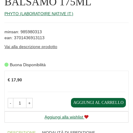
BALSAMO 175ML
PHYTO (LABORATOIRE NATIVE IT.)
minsan: 985980313
ean: 3701436913113
Vai alla descrizione prodotto
Buona Disponibilità
Prezzo
€ 17,90
AGGIUNGI AL CARRELLO
-
+
Aggiungi alla wishlist
DESCRIZIONE
MODALITÀ DI SPEDIZIONE