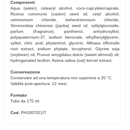
Componenti
Aqua (water), cetearyl alcohol, coco-caprylate/caprate,
Ricinus communis (castor) seed oil, cetyl alcohol,
cetrimonium chloride, behentrimonium chloride,
Simmondsia chinensis (jojoba) seed oil, xylitylglucoside,
parfum (fragrance), panthenol, anhydroxylitol,
polyquaternium-37, sodium benzoate, ethylhexylglycerin,
xylitol, citric acid, phytantriol, glycerin, Althaea officinalis
root extract, sodium phytate, tocopherol, Glycine soja
(soybean) oil, Prunus amygdalus dulcis (sweet almond) oil,
hydrogenated lecithin, Avena sativa (oat) kernel extract.
Conservazione
Conservare ad una temperatura non superiore a 25 °C.
Validità post-apertura: 12 mesi.
Formato
Tubo da 175 ml
Cod.
PH1007021IT