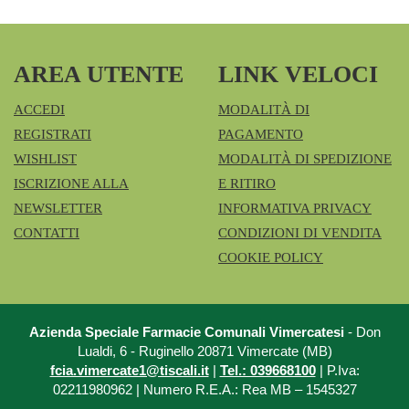
AREA UTENTE
LINK VELOCI
ACCEDI
MODALITÀ DI
REGISTRATI
PAGAMENTO
WISHLIST
MODALITÀ DI SPEDIZIONE
ISCRIZIONE ALLA
E RITIRO
NEWSLETTER
INFORMATIVA PRIVACY
CONTATTI
CONDIZIONI DI VENDITA
COOKIE POLICY
Azienda Speciale Farmacie Comunali Vimercatesi
- Don
Lualdi, 6 - Ruginello 20871 Vimercate (MB)
fcia.vimercate1@tiscali.it
|
Tel.: 039668100
| P.Iva:
02211980962 | Numero R.E.A.: Rea MB – 1545327