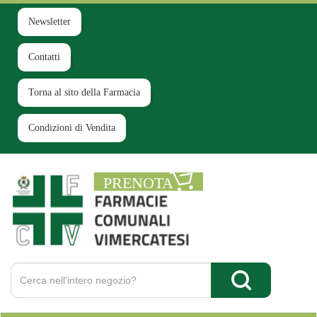
Passa
al
Newsletter
contenuto
principale
Contatti
Torna al sito della Farmacia
Condizioni di Vendita
Farmacia
Comunale
Ruginello
Cerca
Prodotto
Cerca Prodotto