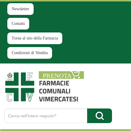
Passa
al
Newsletter
contenuto
principale
Contatti
Torna al sito della Farmacia
Condizioni di Vendita
Farmacia
Comunale
Ruginello
Cerca
Prodotto
Cerca Prodotto