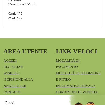
Vasetto da 150 ml.
Cod.
127
Cod.
127
AREA UTENTE
LINK VELOCI
ACCEDI
MODALITÀ DI
REGISTRATI
PAGAMENTO
WISHLIST
MODALITÀ DI SPEDIZIONE
ISCRIZIONE ALLA
E RITIRO
NEWSLETTER
INFORMATIVA PRIVACY
CONTATTI
CONDIZIONI DI VENDITA
COOKIE POLICY