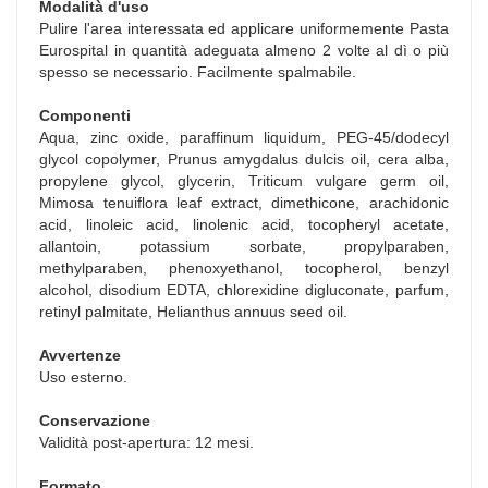
Modalità d'uso
Pulire l'area interessata ed applicare uniformemente Pasta
Eurospital in quantità adeguata almeno 2 volte al dì o più
spesso se necessario. Facilmente spalmabile.
Componenti
Aqua, zinc oxide, paraffinum liquidum, PEG-45/dodecyl
glycol copolymer, Prunus amygdalus dulcis oil, cera alba,
propylene glycol, glycerin, Triticum vulgare germ oil,
Mimosa tenuiflora leaf extract, dimethicone, arachidonic
acid, linoleic acid, linolenic acid, tocopheryl acetate,
allantoin, potassium sorbate, propylparaben,
methylparaben, phenoxyethanol, tocopherol, benzyl
alcohol, disodium EDTA, chlorexidine digluconate, parfum,
retinyl palmitate, Helianthus annuus seed oil.
Avvertenze
Uso esterno.
Conservazione
Validità post-apertura: 12 mesi.
Formato