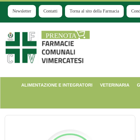
Passa
al
Newsletter
Contatti
Torna al sito della Farmacia
Cond
contenuto
principale
Farmacia
Comunale
Ruginello
ALIMENTAZIONE E INTEGRATORI
VETERINARIA
G