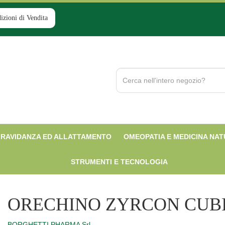
izioni di Vendita
Cerca
Prodotto
RAVIDANZA ED ALLATTAMENTO
OMEOPATIA E MEDICINA NA
STRUMENTI E TECNOLOGIA
ORECHINO ZYRCON CUB
BORGHETTI PHARMA Srl