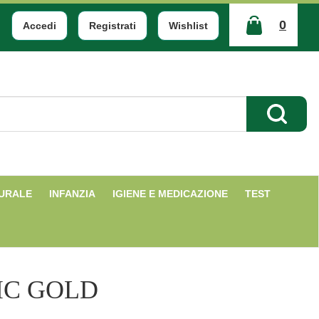
0
Accedi
Registrati
Wishlist
ARTICOLI
INSERITI
Cerca Pr
TURALE
INFANZIA
IGIENE E MEDICAZIONE
TEST
IC GOLD