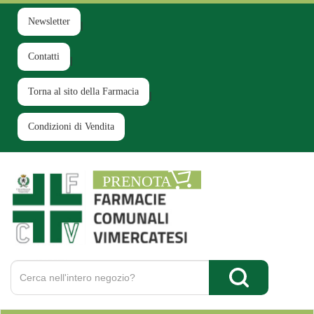
Passa
al
Newsletter
contenuto
principale
Contatti
Torna al sito della Farmacia
Condizioni di Vendita
Farmacia
Comunale
Ruginello
Cerca
Prodotto
Cerca Prodotto