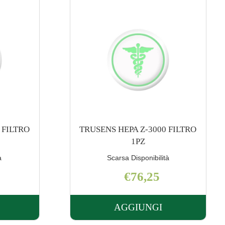
 FILTRO
TRUSENS PURIFICATORE Z-
2000
à
Buona Disponibilità
€253,15
AGGIUNGI
UNGI TRUSENS
AGGIUNGI TRUSE