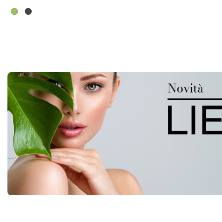
CARBONE
Z-
3000
FILT3PZ AL
CARRELLO