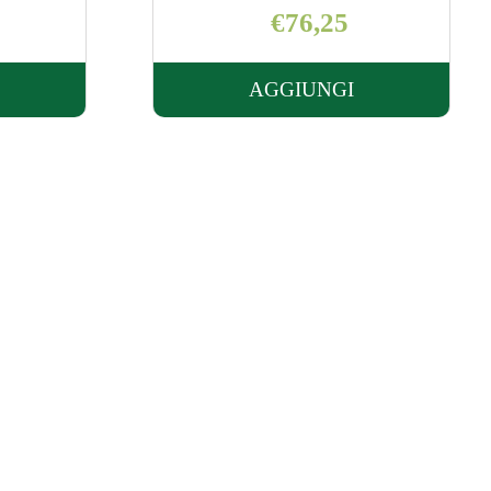
€253,15
AGGIUNGI
UNGI TRUSENS
AGGIUNGI TRUSE
PURIFICATORE
Z-
2000 AL
O
CARRELLO
L
ELLO