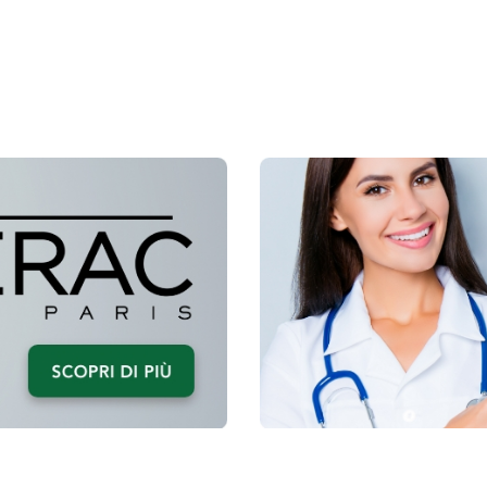
HEPA
HEPA
Z-
Z-
2000
3000
FILTRO
FILTR
1PZ AL
1PZ A
CARRELLO
CARR