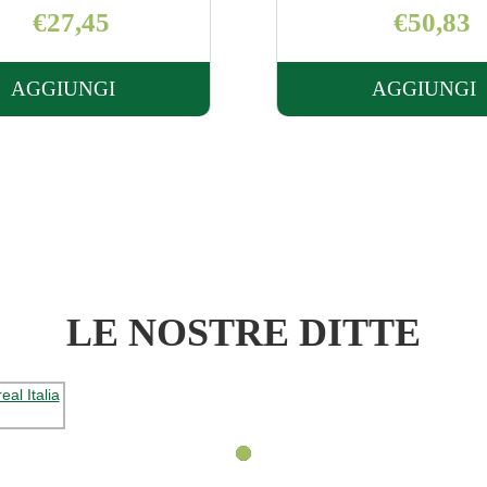
€50,83
€76,25
AGGIUNGI
AGGIUNGI
AGGIUNGI TRUSENS
AGGI
HEPA
HEPA
Z-
Z-
2000
3000
FILTRO
FILTR
1PZ AL
1PZ A
CARRELLO
CARR
LE NOSTRE DITTE