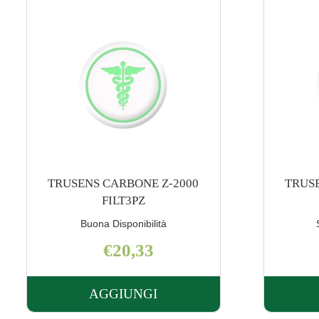
TRUSENS CARBONE Z-3000
TRUSEN
FILT3PZ
Scarsa Disponibilità
€27,45
AGGIUNGI
ENS
AGGIUNGI TRUSENS