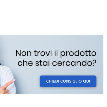
PURIFICATORE
Z-
2000 AL
O
CARRELLO
L
ELLO