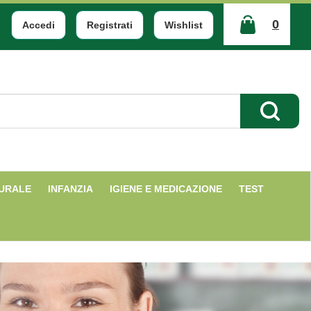
0
Accedi
Registrati
Wishlist
ARTICOLI
INSERITI
Cerca Pr
TURALE
INFANZIA
IGIENE E MEDICAZIONE
TEST