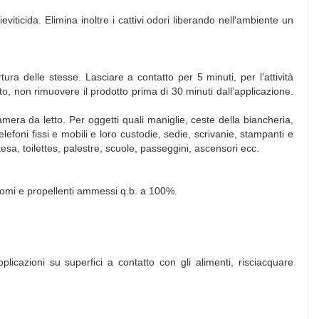
eviticida. Elimina inoltre i cattivi odori liberando nell'ambiente un
ra delle stesse. Lasciare a contatto per 5 minuti, per l’attività
mento, non rimuovere il prodotto prima di 30 minuti dall’applicazione.
 camera da letto. Per oggetti quali maniglie, ceste della biancheria,
elefoni fissi e mobili e loro custodie, sedie, scrivanie, stampanti e
esa, toilettes, palestre, scuole, passeggini, ascensori ecc.
aromi e propellenti ammessi q.b. a 100%.
licazioni su superfici a contatto con gli alimenti, risciacquare