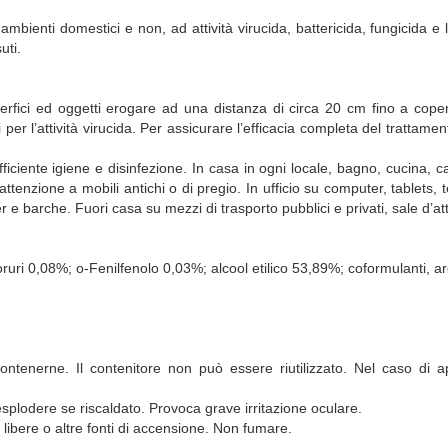
ambienti domestici e non, ad attività virucida, battericida, fungicida e li
uti.
erfici ed oggetti erogare ad una distanza di circa 20 cm fino a copertu
uti per l’attività virucida. Per assicurare l’efficacia completa del tratta
sufficiente igiene e disinfezione. In casa in ogni locale, bagno, cucina,
ttenzione a mobili antichi o di pregio. In ufficio su computer, tablets, t
e barche. Fuori casa su mezzi di trasporto pubblici e privati, sale d’att
ruri 0,08%; o-Fenilfenolo 0,03%; alcool etilico 53,89%; coformulanti, 
tenerne. Il contenitore non può essere riutilizzato. Nel caso di app
splodere se riscaldato. Provoca grave irritazione oculare.
e libere o altre fonti di accensione. Non fumare.