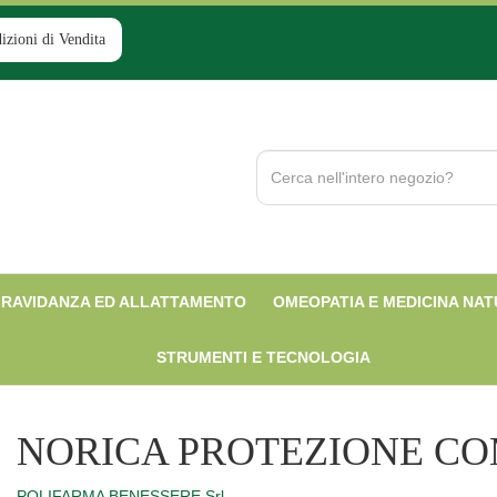
izioni di Vendita
Cerca
Prodotto
RAVIDANZA ED ALLATTAMENTO
OMEOPATIA E MEDICINA NA
STRUMENTI E TECNOLOGIA
NORICA PROTEZIONE C
POLIFARMA BENESSERE Srl