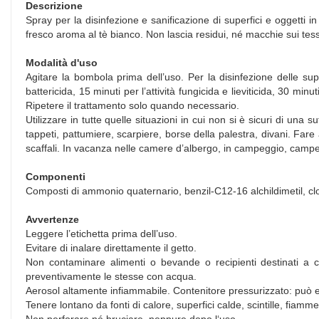
Descrizione
Spray per la disinfezione e sanificazione di superfici e oggetti in 
fresco aroma al tè bianco. Non lascia residui, né macchie sui tess
Modalità d'uso
Agitare la bombola prima dell’uso. Per la disinfezione delle sup
battericida, 15 minuti per l’attività fungicida e lieviticida, 30 min
Ripetere il trattamento solo quando necessario.
Utilizzare in tutte quelle situazioni in cui non si è sicuri di una 
tappeti, pattumiere, scarpiere, borse della palestra, divani. Fare a
scaffali. In vacanza nelle camere d’albergo, in campeggio, camper 
Componenti
Composti di ammonio quaternario, benzil-C12-16 alchildimetil, clo
Avvertenze
Leggere l’etichetta prima dell’uso.
Evitare di inalare direttamente il getto.
Non contaminare alimenti o bevande o recipienti destinati a con
preventivamente le stesse con acqua.
Aerosol altamente infiammabile. Contenitore pressurizzato: può e
Tenere lontano da fonti di calore, superfici calde, scintille, fiamm