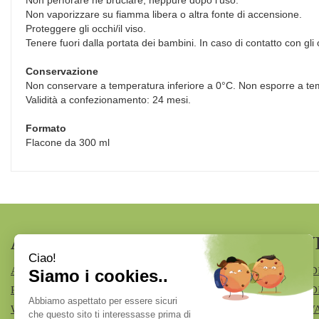
Non perforare né bruciare, neppure dopo l‘uso.
Non vaporizzare su fiamma libera o altra fonte di accensione.
Proteggere gli occhi/il viso.
Tenere fuori dalla portata dei bambini. In caso di contatto con gl
Conservazione
Non conservare a temperatura inferiore a 0°C. Non esporre a tem
Validità a confezionamento: 24 mesi.
Formato
Flacone da 300 ml
AREA UTENTE
LINK V
ACCEDI
MODALITÀ D
REGISTRATI
MODALITÀ DI
WISHLIST
INFORMATIV