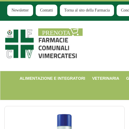
Passa
al
Newsletter
Contatti
Torna al sito della Farmacia
Cond
contenuto
principale
Farmacia
Comunale
Ruginello
ALIMENTAZIONE E INTEGRATORI
VETERINARIA
G