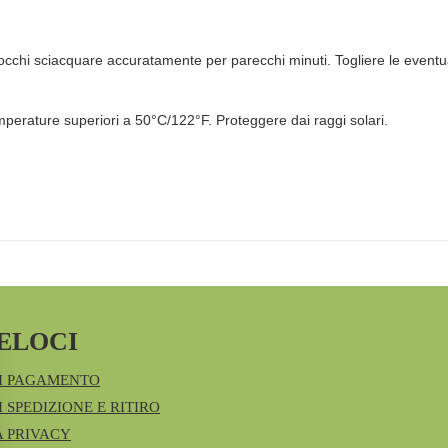
i occhi sciacquare accuratamente per parecchi minuti. Togliere le eventua
perature superiori a 50°C/122°F. Proteggere dai raggi solari.
ELOCI
I PAGAMENTO
 SPEDIZIONE E RITIRO
A PRIVACY