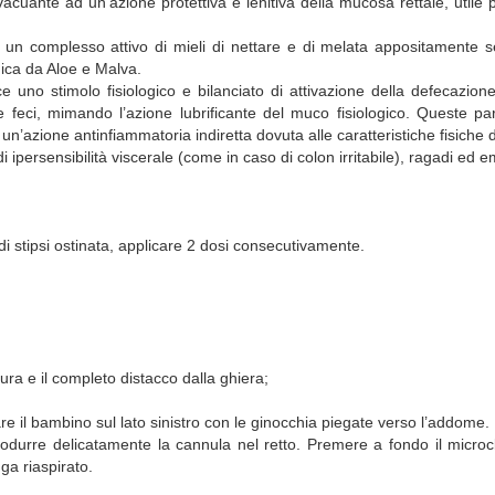
uante ad un’azione protettiva e lenitiva della mucosa rettale, utile per 
 complesso attivo di mieli di nettare e di melata appositamente sel
dica da Aloe e Malva.
 uno stimolo fisiologico e bilanciato di attivazione della defecazione
 feci, mimando l’azione lubrificante del muco fisiologico. Queste parti
n’azione antinfiammatoria indiretta dovuta alle caratteristiche fisiche 
i ipersensibilità viscerale (come in caso di colon irritabile), ragadi ed e
i stipsi ostinata, applicare 2 dosi consecutivamente.
tura e il completo distacco dalla ghiera;
nare il bambino sul lato sinistro con le ginocchia piegate verso l’addome.
rodurre delicatamente la cannula nel retto. Premere a fondo il micro
ga riaspirato.