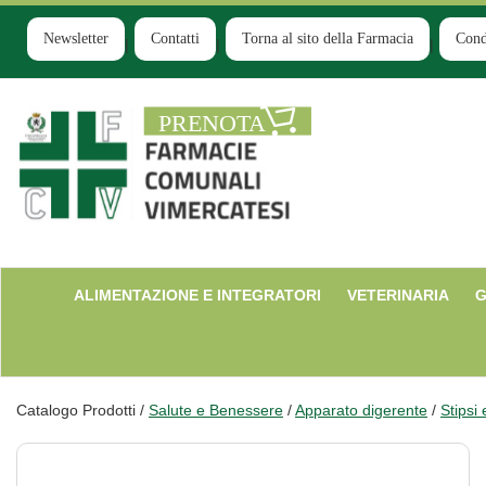
Passa
al
Newsletter
Contatti
Torna al sito della Farmacia
Cond
contenuto
principale
Farmacia
Comunale
Ruginello
ALIMENTAZIONE E INTEGRATORI
VETERINARIA
G
Catalogo Prodotti /
Salute e Benessere
/
Apparato digerente
/
Stipsi 