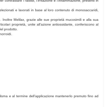
contrastare i fastidi, l’irritazione e l’infiammazione, presenti in
ezionati e lavorati in base al loro contenuto di monosaccaridi,
. Inoltre Melilax, grazie alle sue proprietà mucosimili e alla sua
colari proprietà, unite all’azione antiossidante, conferiscono al
del prodotto.
morroidi.
clisma e al termine dell’applicazione mantenerlo premuto fino ad