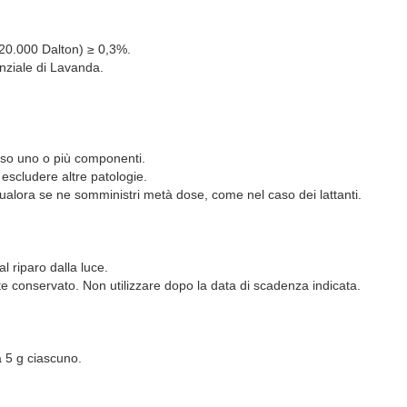
 20.000 Dalton) ≥ 0,3%.
enziale di Lavanda.
verso uno o più componenti.
 escludere altre patologie.
ualora se ne somministri metà dose, come nel caso dei lattanti.
l riparo dalla luce.
te conservato. Non utilizzare dopo la data di scadenza indicata.
 5 g ciascuno.