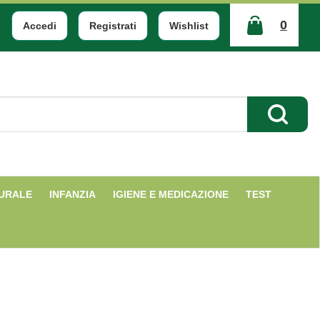
0
Accedi
Registrati
Wishlist
ARTICOLI
INSERITI
Cerca Pr
TURALE
INFANZIA
IGIENE E MEDICAZIONE
TEST