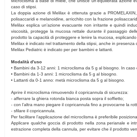
Microclisma a base di miele, che unisce un’equilibrata azione evac
caso di stipsi.
La doppia azione di Melilax è ottenuta grazie a PROMELAXIN, un
polisaccaridi e melanoidine, arricchito con la frazione polisaccari
Melilax esplica un’azione evacuante non irritante e quindi induce
viscosità, protegge la mucosa rettale durante il passaggio delle
prodotto la capacità di proteggere e lenire la mucosa, esplicando u
Melilax è indicato nel trattamento della stipsi, anche in presenza d
Melilax Pediatric è indicato per per bambini e lattanti.
Modalità d'uso
• Bambini da 3-12 anni: 1 microclisma da 5 g al bisogno. In caso d
• Bambini da 1-3 anni: 1 microclisma da 5 g al bisogno.
• Lattanti da 0-1 anno: metà microclisma da 5 g al bisogno.
Aprire il microclisma rimuovendo il copricannula di sicurezza:
- afferrare la ghiera rotonda bianca posta sopra il soffietto;
- con l’altra mano piegare il copricannula fino a provocarne la rot
- sfilare il copricannula.
Per facilitare l’applicazione del microclisma è preferibile posizio
Applicare qualche goccia di prodotto nella zona perianale e int
estrazione completa della cannula, per evitare che il prodotto ven