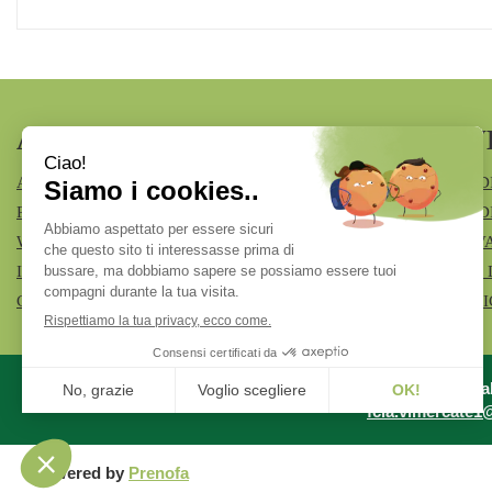
AREA UTENTE
LINK V
ACCEDI
MODALITÀ D
REGISTRATI
MODALITÀ DI
WISHLIST
INFORMATIV
ISCRIZIONE ALLA NEWSLETTER
CONDIZIONI 
CONTATTI
COOKIE POL
Azienda Specia
fcia.vimercate1@t
Powered by
Prenofa