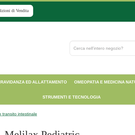
izioni di Vendita
Cerca
Prodotto
RAVIDANZA ED ALLATTAMENTO
OMEOPATIA E MEDICINA NA
STRUMENTI E TECNOLOGIA
e transito intestinale
Melilax Pediatric