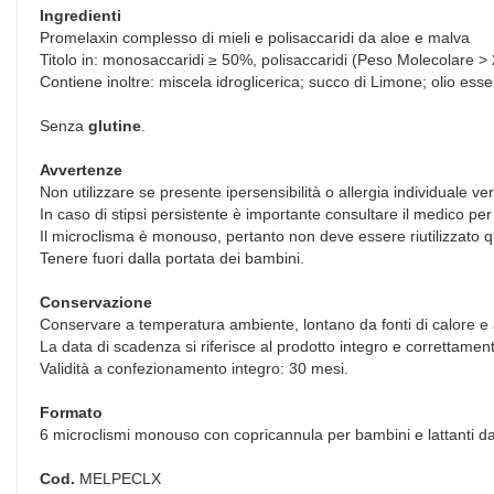
Ingredienti
Promelaxin complesso di mieli e polisaccaridi da aloe e malva
Titolo in: monosaccaridi ≥ 50%, polisaccaridi (Peso Molecolare >
Contiene inoltre: miscela idroglicerica; succo di Limone; olio ess
Senza
glutine
.
Avvertenze
Non utilizzare se presente ipersensibilità o allergia individuale 
In caso di stipsi persistente è importante consultare il medico per
Il microclisma è monouso, pertanto non deve essere riutilizzato q
Tenere fuori dalla portata dei bambini.
Conservazione
Conservare a temperatura ambiente, lontano da fonti di calore e a
La data di scadenza si riferisce al prodotto integro e correttamen
Validità a confezionamento integro: 30 mesi.
Formato
6 microclismi monouso con copricannula per bambini e lattanti da
Cod.
MELPECLX