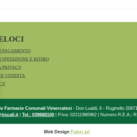
ELOCI
I PAGAMENTO
 SPEDIZIONE E RITIRO
A PRIVACY
DI VENDITA
ICY
le Farmacie Comunali Vimercatesi
- Don Lualdi, 6 - Ruginello 208
iscali.it
|
Tel.: 039668100
| P.Iva: 02211980962 | Numero R.E.A.: 
Web Design
Fulcri srl