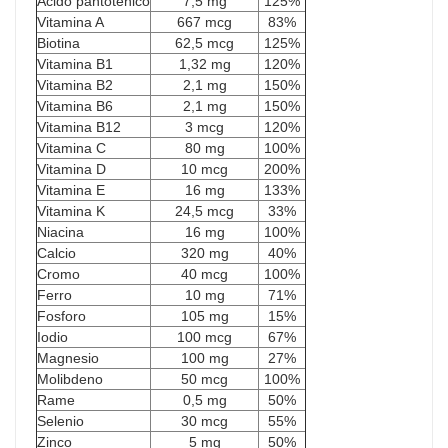
Acido pantotenico
7,5 mg
125%
Vitamina A
667 mcg
83%
Biotina
62,5 mcg
125%
Vitamina B1
1,32 mg
120%
Vitamina B2
2,1 mg
150%
Vitamina B6
2,1 mg
150%
Vitamina B12
3 mcg
120%
Vitamina C
80 mg
100%
Vitamina D
10 mcg
200%
Vitamina E
16 mg
133%
Vitamina K
24,5 mcg
33%
Niacina
16 mg
100%
Calcio
320 mg
40%
Cromo
40 mcg
100%
Ferro
10 mg
71%
Fosforo
105 mg
15%
Iodio
100 mcg
67%
Magnesio
100 mg
27%
Molibdeno
50 mcg
100%
Rame
0,5 mg
50%
Selenio
30 mcg
55%
Zinco
5 mg
50%