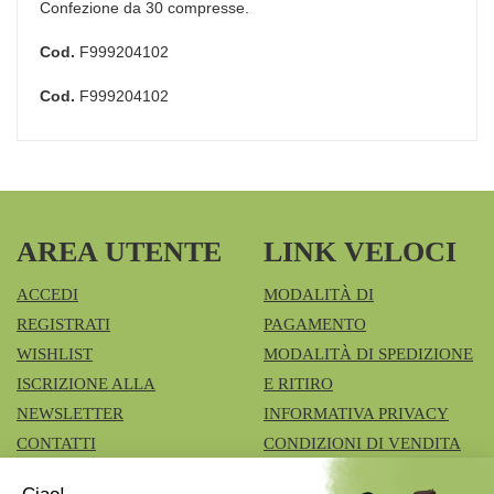
Confezione da 30 compresse.
Cod.
F999204102
Cod.
F999204102
AREA UTENTE
LINK VELOCI
ACCEDI
MODALITÀ DI
REGISTRATI
PAGAMENTO
WISHLIST
MODALITÀ DI SPEDIZIONE
ISCRIZIONE ALLA
E RITIRO
NEWSLETTER
INFORMATIVA PRIVACY
CONTATTI
CONDIZIONI DI VENDITA
COOKIE POLICY