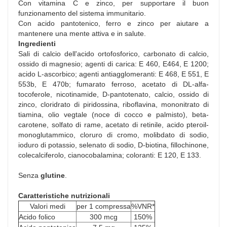
Con vitamina C e zinco, per supportare il buon
funzionamento del sistema immunitario.
Con acido pantotenico, ferro e zinco per aiutare a
mantenere una mente attiva e in salute.
Ingredienti
Sali di calcio dell'acido ortofosforico, carbonato di calcio,
ossido di magnesio; agenti di carica: E 460, E464, E 1200;
acido L-ascorbico; agenti antiagglomeranti: E 468, E 551, E
553b, E 470b; fumarato ferroso, acetato di DL-alfa-
tocoferole, nicotinamide, D-pantotenato, calcio, ossido di
zinco, cloridrato di piridossina, riboflavina, mononitrato di
tiamina, olio vegtale (noce di cocco e palmisto), beta-
carotene, solfato di rame, acetato di retinile, acido pteroil-
monoglutammico, cloruro di cromo, molibdato di sodio,
ioduro di potassio, selenato di sodio, D-biotina, fillochinone,
colecalciferolo, cianocobalamina; coloranti: E 120, E 133.
Senza
glutine
.
Caratteristiche nutrizionali
Valori medi
per 1 compressa
%VNR*
Acido folico
300 mcg
150%