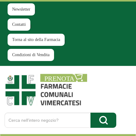
Passa
al
Newsletter
contenuto
principale
Contatti
Torna al sito della Farmacia
Condizioni di Vendita
Farmacia
Comunale
Ruginello
Cerca
Prodotto
Cerca Prodotto