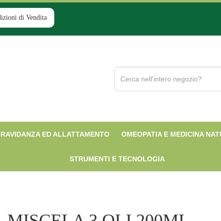
izioni di Vendita
Cerca
Prodotto
RAVIDANZA ED ALLATTAMENTO
OMEOPATIA E MEDICINA NA
STRUMENTI E TECNOLOGIA
MISCELA 3 OLI 200ML