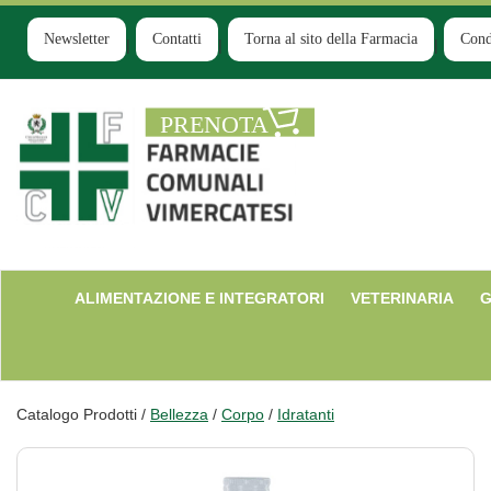
Passa
al
Newsletter
Contatti
Torna al sito della Farmacia
Cond
contenuto
principale
Farmacia
Comunale
Ruginello
ALIMENTAZIONE E INTEGRATORI
VETERINARIA
G
Catalogo Prodotti /
Bellezza
/
Corpo
/
Idratanti