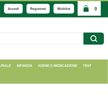
0
Accedi
Registrati
Wishlist
ARTICOLI
INSERITI
Cerca Pr
TURALE
INFANZIA
IGIENE E MEDICAZIONE
TEST