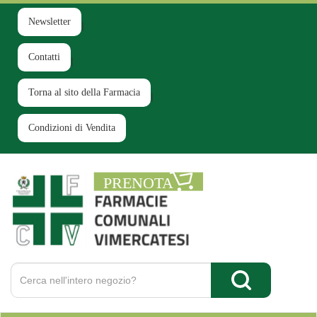
Passa
al
Newsletter
contenuto
principale
Contatti
Torna al sito della Farmacia
Condizioni di Vendita
Farmacia
Comunale
Ruginello
Cerca
Prodotto
Cerca Prodotto