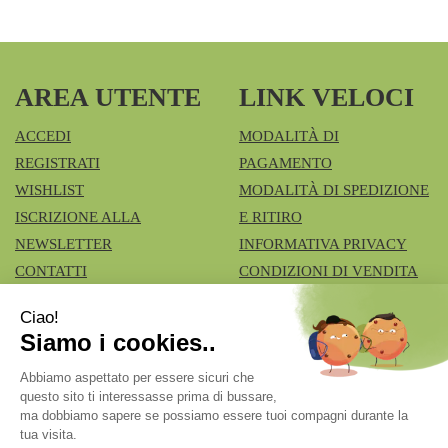
AREA UTENTE
LINK VELOCI
ACCEDI
MODALITÀ DI
REGISTRATI
PAGAMENTO
WISHLIST
MODALITÀ DI SPEDIZIONE
ISCRIZIONE ALLA
E RITIRO
NEWSLETTER
INFORMATIVA PRIVACY
CONTATTI
CONDIZIONI DI VENDITA
COOKIE POLICY
Azienda Speciale Farmacie Comunali Vimercatesi
- Don
Lualdi, 6 - Ruginello 20871 Vimercate (MB)
fcia.vimercate1@tiscali.it
|
Tel.: 039668100
| P.Iva:
02211980962 | Numero R.E.A.: Rea MB – 1545327