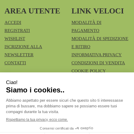
AREA UTENTE
LINK VELOCI
ACCEDI
MODALITÀ DI
REGISTRATI
PAGAMENTO
WISHLIST
MODALITÀ DI SPEDIZIONE
ISCRIZIONE ALLA
E RITIRO
NEWSLETTER
INFORMATIVA PRIVACY
CONTATTI
CONDIZIONI DI VENDITA
COOKIE POLICY
Azienda Speciale Farmacie Comunali Vimercatesi
- Don
Lualdi, 6 - Ruginello 20871 Vimercate (MB)
fcia.vimercate1@tiscali.it
|
Tel.: 039668100
| P.Iva:
02211980962 | Numero R.E.A.: Rea MB – 1545327
Powered by
Prenofa