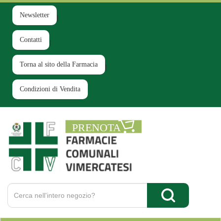
Passa
al
Newsletter
contenuto
principale
Contatti
Torna al sito della Farmacia
Condizioni di Vendita
Farmacia
Comunale
Ruginello
Cerca
Prodotto
Cerca Prodotto