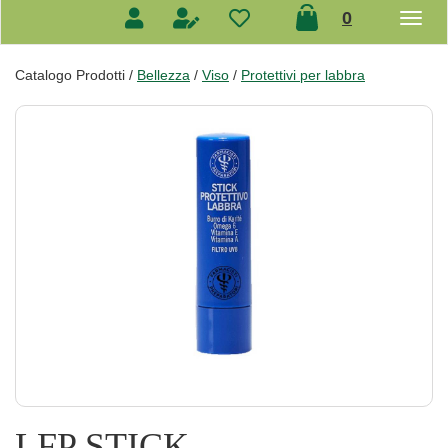
prodotti
0
inseriti
Catalogo Prodotti /
Bellezza
/
Viso
/
Protettivi per labbra
LFP STICK